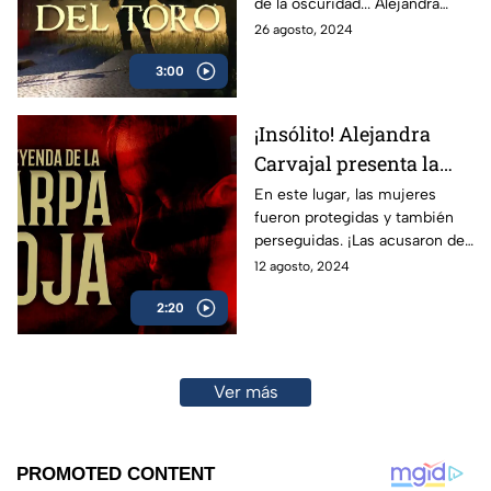
de la oscuridad... Alejandra
Carvajal nos presenta la
26 agosto, 2024
espeluznante Leyenda del
3:00
Callejón del Toro.
¡Insólito! Alejandra
Carvajal presenta la
Leyenda de la Carpa
En este lugar, las mujeres
fueron protegidas y también
Roja
perseguidas. ¡Las acusaron de
brujería! Alejandra Carvajal
12 agosto, 2024
presenta la Leyenda de la
2:20
Carpa Roja.
Ver más