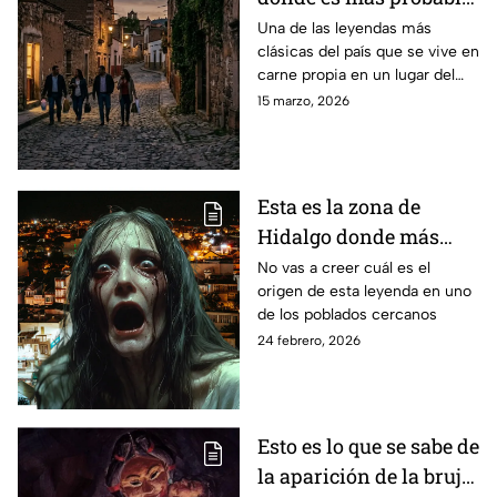
que te salga La Llorona
Una de las leyendas más
clásicas del país que se vive en
a las 3 am
carne propia en un lugar del
país, o por lo menos eso es lo
15 marzo, 2026
que la gente cuenta
Esta es la zona de
Hidalgo donde más
sale La Llorona en las
No vas a creer cuál es el
origen de esta leyenda en uno
madrugadas, según la
de los poblados cercanos
IA
24 febrero, 2026
Esto es lo que se sabe de
la aparición de la bruja