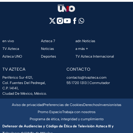
en vivo
Azteca 7
adn Noticias
TV Azteca
Noticias
a más +
Azteca UNO
Deportes
TV Azteca Internacional
TV AZTECA
CONTACTO
Periférico Sur 4121,
contacto@tvazteca.com
Col. Fuentes Del Pedregal,
55 1720 1313
| Conmutador
C.P. 14141,
Ciudad De México, México.
Aviso de privacidad
Preferencias de Cookies
Derechos
Inversionistas
Promo Espacio
Trabaja con nosotros
Programa de ética, integridad y cumplimiento
Defensor de Audiencias y Código de Ética de Televisión Azteca III y