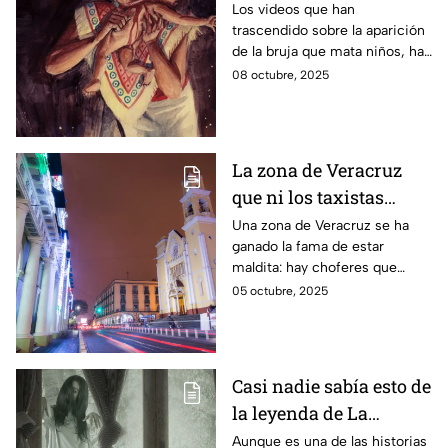
vampiro en el Edomex
Los videos que han
trascendido sobre la aparición
de la bruja que mata niños, ha
generado una gran
08 octubre, 2025
preocupación. Es por esto que
te vamos a contar todo lo que
tienes que saber sobre su
presencia.
La zona de Veracruz
que ni los taxistas
quieren visitar después
Una zona de Veracruz se ha
ganado la fama de estar
de medianoche
maldita: hay choferes que
prefieren no entrar después de
05 octubre, 2025
medianoche por miedo a lo
que ocurre ahí.
Casi nadie sabía esto de
la leyenda de La
Llorona: así se
Aunque es una de las historias