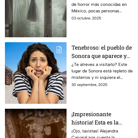
de horror más conocidas en
llamaban sus hijos y
México, pocas personas
este es el lugar donde
conocen los escalofriantes
03 octubre, 2025
los ahogó
detalles de sus orígenes.
Tenebroso: el pueblo de
Sonora que aparece y
desaparece del mapa
¿Te atreves a visitarlo? Este
lugar de Sonora está repleto de
(Google no logra
misterios y ni siquiera el
registrarlo)
internet puede explicarlos.
30 septiembre, 2025
¡Impresionante
historia! Esta es la
Leyenda de la Mujer del
¡Ojo, taxistas! Alejandra
Carvajal nos cuenta la