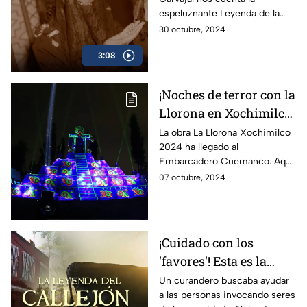
Medallón
espeluznante Leyenda de la
Mujer del Medallón, cuya alma
30 octubre, 2024
busca volver a Xochimilco, su
3:08
lugar de origen.
¡Noches de terror con la
Llorona en Xochimilco!
Estas son las fechas y
La obra La Llorona Xochimilco
2024 ha llegado al
precios para 2024
Embarcadero Cuemanco. Aquí
te contamos todo acerca de
07 octubre, 2024
fechas, horarios, funciones y
precios de boletos.
¡Cuidado con los
'favores'! Esta es la
Leyenda del Callejón
Un curandero buscaba ayudar
a las personas invocando seres
del Toro