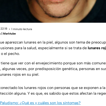
 22:18
1 minuto lectura
s | Marktube
e aparezcan lunares en la piel, algunos son tema de preocu
usiones para la salud, especialmente si se trata de
lunares ro
x o el pecho.
ón tiene que ver con el envejecimiento porque son más comun
 algunas veces, por predisposición genética, personas en sus
nares rojos en su piel.
onectado los lunares rojos con personas que se exponen a la lu
tección alguna. Y es que, es sabido que estos afectan la rege
Paludismo: ¿Qué es y cuáles son los síntomas?