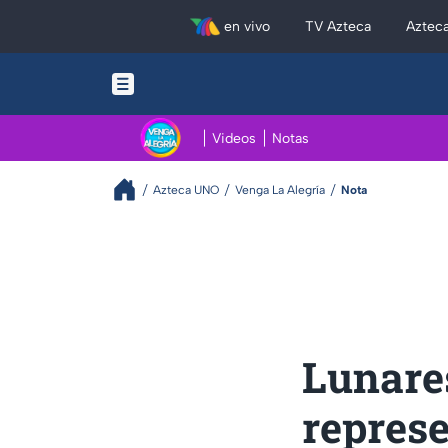
en vivo
TV Azteca
Aztec
Videos
Notas
Azteca UNO
Venga La Alegría
Nota
Lunares
repres