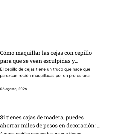
Cómo maquillar las cejas con cepillo
para que se vean esculpidas y
redefinidas: paso a paso
El cepillo de cejas tiene un truco que hace que
parezcan recién maquilladas por un profesional
06 agosto, 2026
Si tienes cajas de madera, puedes
ahorrar miles de pesos en decoración: 4
ideas brutales
Aunque podrían parecer basura que tienes