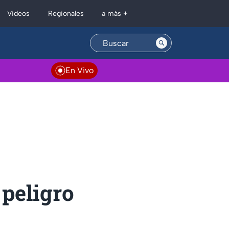
Regionales
Videos
a más +
En Vivo
 peligro