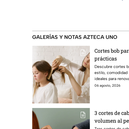
GALERÍAS Y NOTAS AZTECA UNO
Cortes bob par
prácticas
Descubre cortes b
estilo, comodidad 
ideales para renova
diario.
06 agosto, 2026
3 cortes de ca
volumen al pe
Tres cortes de cab