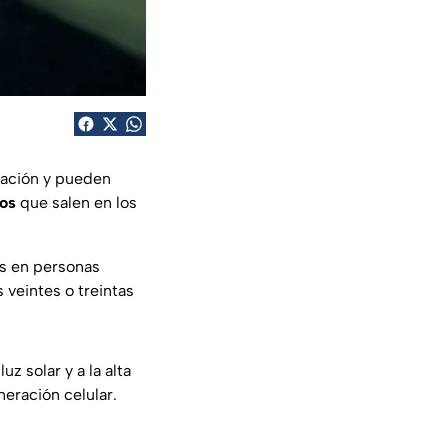
pación y pueden
jos
que salen en los
es en personas
 veintes o treintas
z solar y a la alta
neración celular.