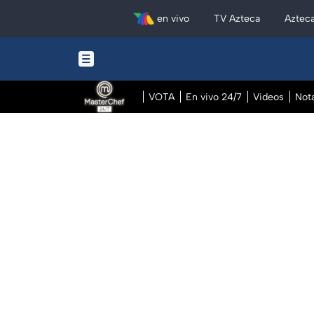
en vivo
TV Azteca
Aztec
VOTA
En vivo 24/7
Videos
Not