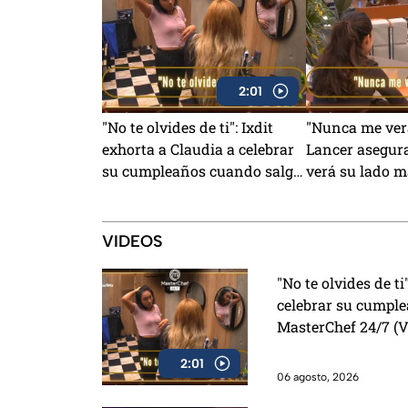
2:01
"No te olvides de ti": Ixdit
"Nunca me verá
exhorta a Claudia a celebrar
Lancer asegur
su cumpleaños cuando salga
verá su lado m
de MasterChef 24/7 (VIDEO)
MasterChef 24
VIDEOS
"No te olvides de ti
celebrar su cumpl
MasterChef 24/7 (
2:01
06 agosto, 2026