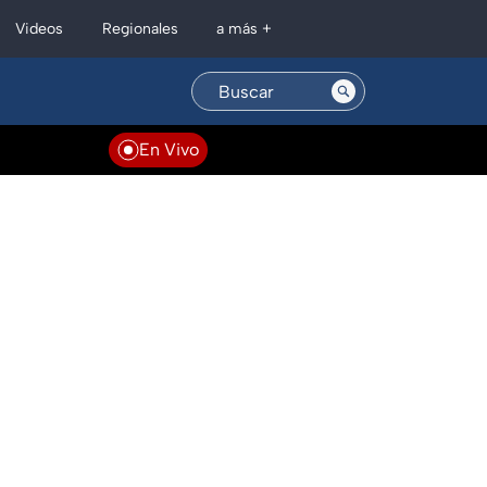
Regionales
Videos
a más +
En Vivo