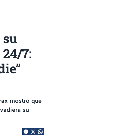
 su
24/7:
die”
trax mostró que
vadiera su