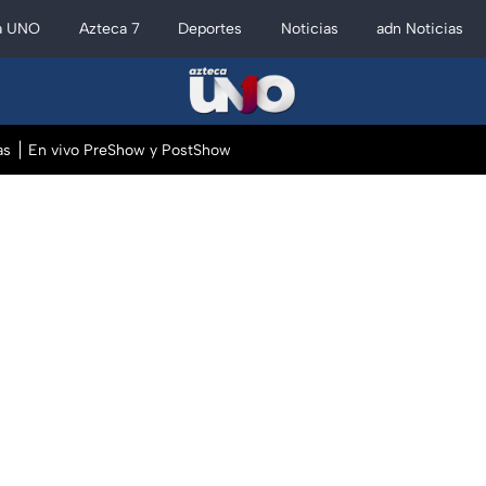
a UNO
Azteca 7
Deportes
Noticias
adn Noticias
as
En vivo PreShow y PostShow