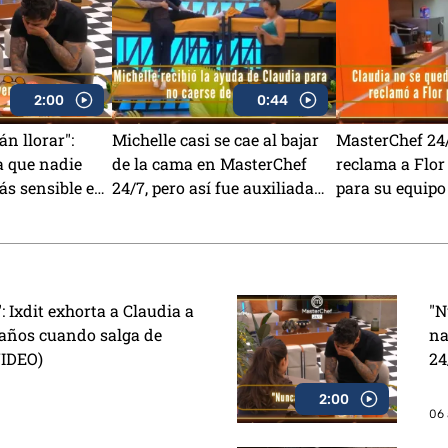
2:00
0:44
n llorar":
Michelle casi se cae al bajar
MasterChef 24/
a que nadie
de la cama en MasterChef
reclama a Flor 
ás sensible en
24/7, pero así fue auxiliada
para su equipo
/7 (VIDEO)
por Claudia (VIDEO)
": Ixdit exhorta a Claudia a
"N
eaños cuando salga de
na
VIDEO)
24
2:00
06 