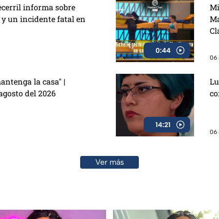
ecerril informa sobre
Mi
 y un incidente fatal en
Ma
Cl
0:44
06 
antenga la casa" |
Lu
agosto del 2026
co
14:21
06 
Ver más