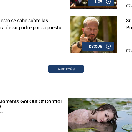
1:29
07 
esto se sabe sobre las
Su
ra de su padre por supuesto
Pr
1:33:08
07 
Ver más