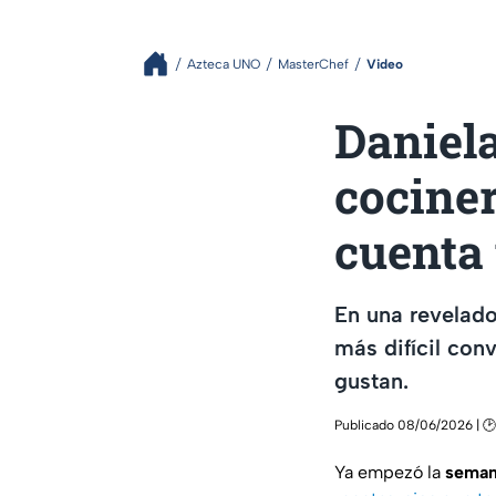
Azteca UNO
MasterChef
Video
Daniela
cocine
cuenta
En una revelado
más difícil con
gustan.
Publicado 08/06/2026 | 🕑
Ya empezó la
seman