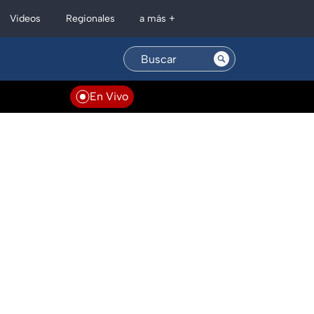
Regionales
Videos
a más +
En Vivo