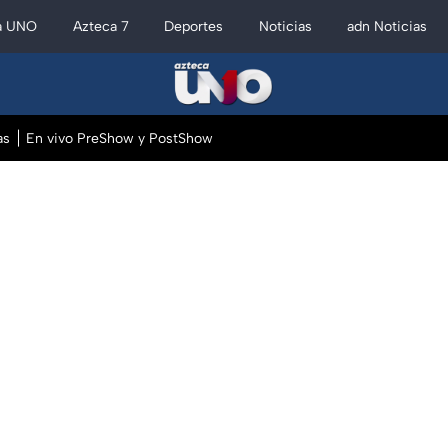
a UNO
Azteca 7
Deportes
Noticias
adn Noticias
as
En vivo PreShow y PostShow