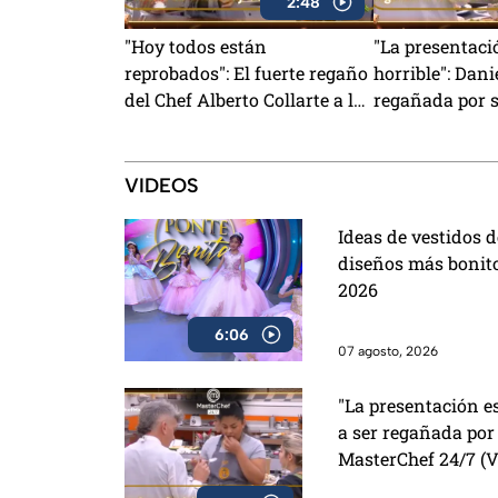
2:48
"Hoy todos están
"La presentaci
reprobados": El fuerte regaño
horrible": Dani
del Chef Alberto Collarte a los
regañada por 
cocineros de MasterChef 24/7
en MasterChef
(VIDEO)
VIDEOS
Ideas de vestidos d
diseños más bonit
2026
6:06
07 agosto, 2026
"La presentación es
a ser regañada po
MasterChef 24/7 (