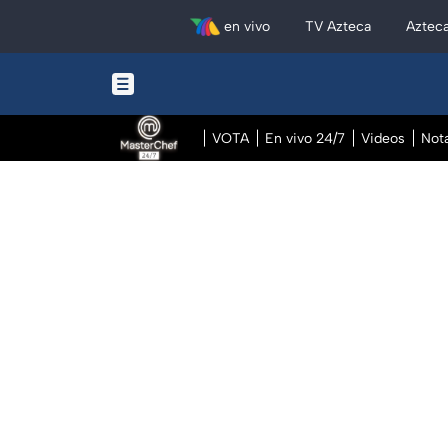
en vivo
TV Azteca
Aztec
VOTA
En vivo 24/7
Videos
Not