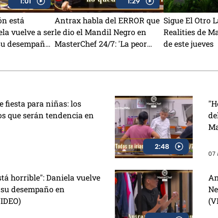
1:01
1:29
ón está
Antrax habla del ERROR que
Sigue El Otro L
ela vuelve a ser
le dio el Mandil Negro en
Realities de M
su desempaño
MasterChef 24/7: 'La peor
de este jueves
 24/7 (VIDEO)
pizza' (VIDEO)
e fiesta para niñas: los
"H
os que serán tendencia en
de
Ma
2:48
07 
tá horrible": Daniela vuelve
An
r su desempaño en
Ne
VIDEO)
(V