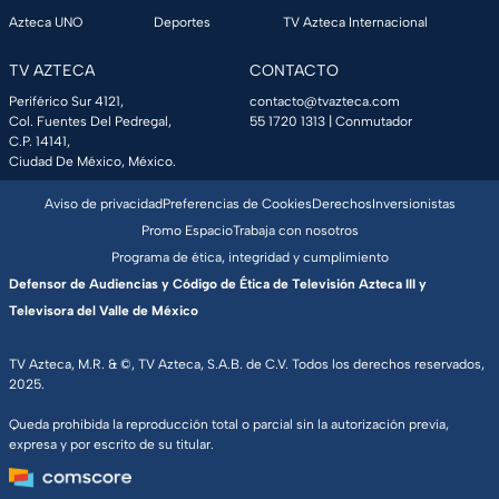
Azteca UNO
Deportes
TV Azteca Internacional
TV AZTECA
CONTACTO
Periférico Sur 4121,
contacto@tvazteca.com
Col. Fuentes Del Pedregal,
55 1720 1313
| Conmutador
C.P. 14141,
Ciudad De México, México.
Aviso de privacidad
Preferencias de Cookies
Derechos
Inversionistas
Promo Espacio
Trabaja con nosotros
Programa de ética, integridad y cumplimiento
Defensor de Audiencias y Código de Ética de Televisión Azteca III y
Televisora del Valle de México
TV Azteca, M.R. & ©, TV Azteca, S.A.B. de C.V. Todos los derechos reservados,
2025.
Queda prohibida la reproducción total o parcial sin la autorización previa,
expresa y por escrito de su titular.