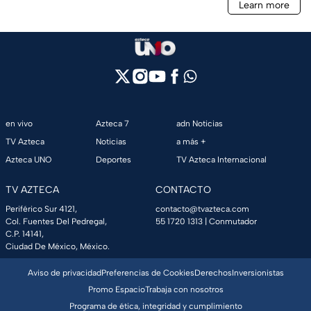
en vivo
Azteca 7
adn Noticias
TV Azteca
Noticias
a más +
Azteca UNO
Deportes
TV Azteca Internacional
TV AZTECA
CONTACTO
Periférico Sur 4121,
contacto@tvazteca.com
Col. Fuentes Del Pedregal,
55 1720 1313
| Conmutador
C.P. 14141,
Ciudad De México, México.
Aviso de privacidad
Preferencias de Cookies
Derechos
Inversionistas
Promo Espacio
Trabaja con nosotros
Programa de ética, integridad y cumplimiento