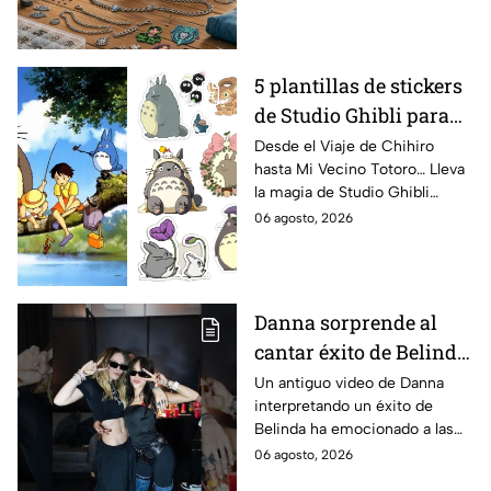
con la temática de KPop
Demon Hunters.
5 plantillas de stickers
de Studio Ghibli para
decorar tus cuadernos
Desde el Viaje de Chihiro
hasta Mi Vecino Totoro… Lleva
este regreso a clases
la magia de Studio Ghibli
directo a tus cuadernos con
06 agosto, 2026
estas 5 plantillas de stickers
para decorar.
Danna sorprende al
cantar éxito de Belinda
en un video inédito y
Un antiguo video de Danna
interpretando un éxito de
ella no tarda en
Belinda ha emocionado a las
reaccionar
seguidores de ambas artistas.
06 agosto, 2026