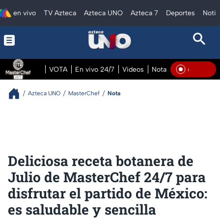
en vivo
TV Azteca
Azteca UNO
Azteca 7
Deportes
Notic
VOTA
En vivo 24/7
Videos
Notas
En vivo Pre
En Viv
Azteca UNO
MasterChef
Nota
Deliciosa receta botanera de
Julio de MasterChef 24/7 para
disfrutar el partido de México:
es saludable y sencilla