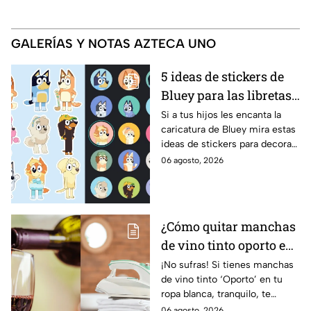
GALERÍAS Y NOTAS AZTECA UNO
5 ideas de stickers de
Bluey para las libretas
de tus hijos; son
Si a tus hijos les encanta la
caricatura de Bluey mira estas
perfectos si van a
ideas de stickers para decorar
ingresar al jardín de
y personalizar sus cuadernos.
06 agosto, 2026
niños este 2026
¿Cómo quitar manchas
de vino tinto oporto en
la ropa blanca? Usa un
¡No sufras! Si tienes manchas
de vino tinto ‘Oporto’ en tu
sencillo hack de
ropa blanca, tranquilo, te
limpieza
detallaremos cómo lo puedes
06 agosto, 2026