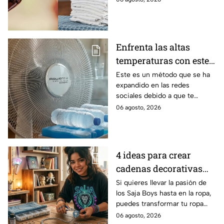
eliminar usando un sencillo
truco
Enfrenta las altas
temperaturas con este
truco de la botella de
Este es un método que se ha
expandido en las redes
plástico en el
sociales debido a que te
ventilador
permite estar más fresco.
06 agosto, 2026
4 ideas para crear
cadenas decorativas
para pantalones
Si quieres llevar la pasión de
los Saja Boys hasta en la ropa,
inspiradas en los Saja
puedes transformar tu ropa
Boys
con preciosas manualidades
06 agosto, 2026