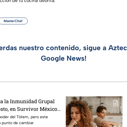
cción de tu cocina favorita.
MasterChef
ierdas nuestro contenido, sigue a Azte
Google News!
na la Inmunidad Grupal
osto, en Survivor México
n Llamas?
poder del Tótem, pero este
a punto de cambiar