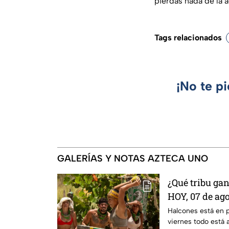
pierdas nada de la a
Tags relacionados
¡No te p
GALERÍAS Y NOTAS AZTECA UNO
¿Qué tribu ga
HOY, 07 de ag
La Reliquia e
Halcones está en 
viernes todo está 