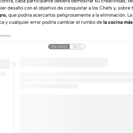
 contra, cada participante deberá demostrar su creatividad, t
ier desafío con el objetivo de conquistar a los Chefs y, sobre t
gro,
que podría acercarlos peligrosamente a la eliminación. L
a y cualquier error podría cambiar el rumbo de
la cocina má
primero
EN VIVO
INFO