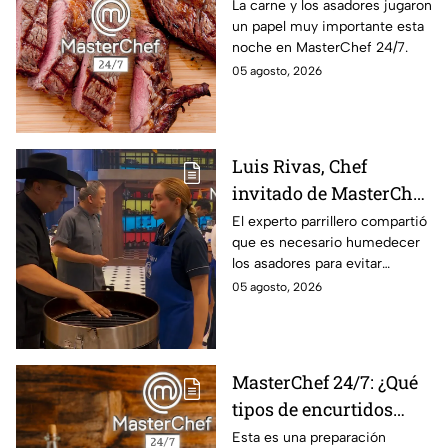
al estilo MasterChef
La carne y los asadores jugaron
un papel muy importante esta
24/7?
noche en MasterChef 24/7.
05 agosto, 2026
Luis Rivas, Chef
invitado de MasterChef
24/7 destaca la
El experto parrillero compartió
que es necesario humedecer
importancia del agua
los asadores para evitar
para la preparación de
accidentes
05 agosto, 2026
cualquier asado
MasterChef 24/7: ¿Qué
tipos de encurtidos
hay?
Esta es una preparación