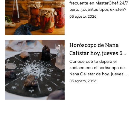
frecuente en MasterChef 24/7
pero, ¿cuántos tipos existen?
05 agosto, 2026
Horóscopo de Nana
Calistar hoy, jueves 6
de agosto: a estos
Conoce qué te depara el
zodiaco con el horóscopo de
signos se les abren las
Nana Calistar de hoy, jueves 6
puertas del dinero
de agosto. ¿Será dinero o
05 agosto, 2026
amor? ¡Sigue leyendo! Estas
son las predicciones.