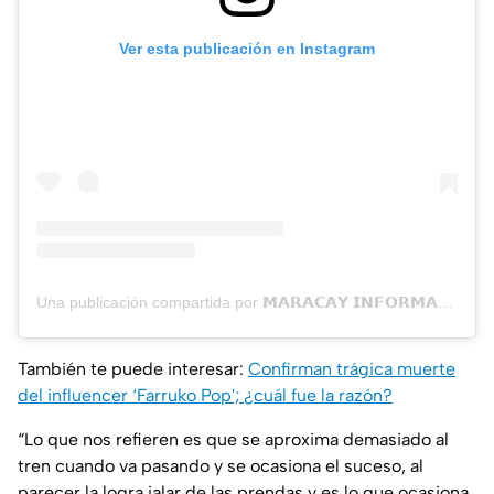
Ver esta publicación en Instagram
Una publicación compartida por 𝗠𝗔𝗥𝗔𝗖𝗔𝗬 𝗜𝗡𝗙𝗢𝗥𝗠𝗔𝗣𝗟𝗨𝗦 ® (@maracayinformaplus)
También te puede interesar:
Confirman trágica muerte
del influencer ‘Farruko Pop'; ¿cuál fue la razón?
“Lo que nos refieren es que se aproxima demasiado al
tren cuando va pasando y se ocasiona el suceso, al
parecer la logra jalar de las prendas y es lo que ocasiona