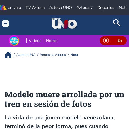
en vivo
TV Azteca
Azteca UNO
Azteca 7
Deportes
Notic
Videos
Notas
En Vivo
Azteca UNO
Venga La Alegría
Nota
Modelo muere arrollada por un
tren en sesión de fotos
La vida de una joven modelo venezolana,
terminó de la peor forma, pues cuando