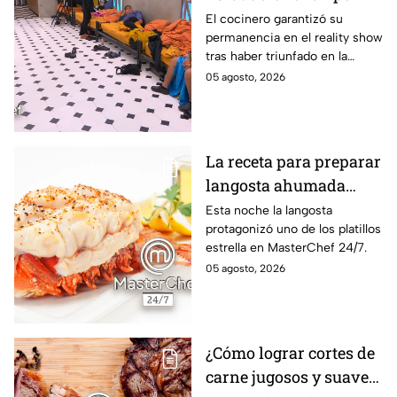
que subió a Daniela al
El cocinero garantizó su
permanencia en el reality show
balcón de MasterChef
tras haber triunfado en la
24/7
pasada batalla por equipos
05 agosto, 2026
La receta para preparar
langosta ahumada
como en MasterChef
Esta noche la langosta
protagonizó uno de los platillos
24/7
estrella en MasterChef 24/7.
05 agosto, 2026
¿Cómo lograr cortes de
carne jugosos y suaves