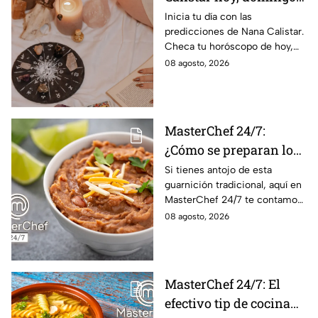
de agosto: estos signos
Inicia tu día con las
predicciones de Nana Calistar.
tendrán ingresos extra
Checa tu horóscopo de hoy,
domingo 9 de agosto, y
08 agosto, 2026
conoce el mensaje de los
astros para los 12 signos.
MasterChef 24/7:
¿Cómo se preparan los
frijoles puercos estilo
Si tienes antojo de esta
guarnición tradicional, aquí en
Sonora?
MasterChef 24/7 te contamos
la receta.
08 agosto, 2026
MasterChef 24/7: El
efectivo tip de cocina