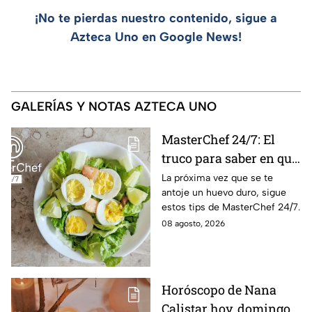
¡No te pierdas nuestro contenido, sigue a
Azteca Uno en Google News!
GALERÍAS Y NOTAS AZTECA UNO
MasterChef 24/7: El
truco para saber en qué
momento está listo un
La próxima vez que se te
antoje un huevo duro, sigue
huevo cocido
estos tips de MasterChef 24/7.
08 agosto, 2026
Horóscopo de Nana
Calistar hoy, domingo 9