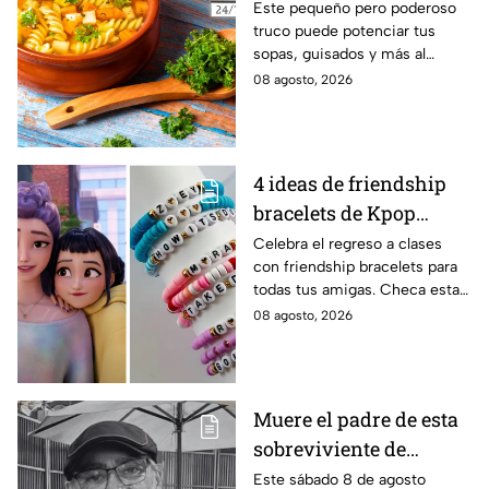
de las abuelas para
Este pequeño pero poderoso
truco puede potenciar tus
darle sabor extra al
sopas, guisados y más al
caldillo
máximo.
08 agosto, 2026
4 ideas de friendship
bracelets de Kpop
Demon Hunters para
Celebra el regreso a clases
con friendship bracelets para
intercambiar con tus
todas tus amigas. Checa estas
mejores amigas este
4 ideas inspiradas en Kpop
08 agosto, 2026
regreso a clases
Demon Hunters que seguro les
encantará.
Muere el padre de esta
sobreviviente de
Survivor México La
Este sábado 8 de agosto