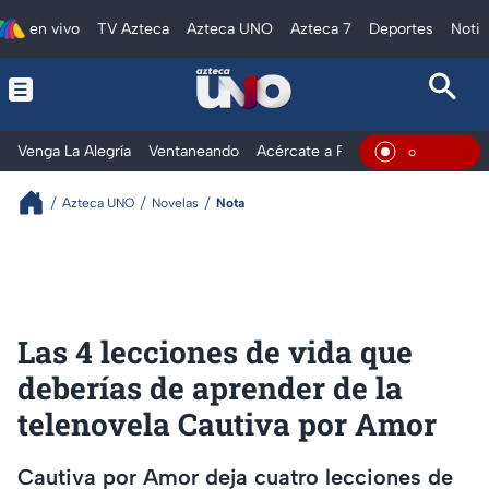
en vivo
TV Azteca
Azteca UNO
Azteca 7
Deportes
Notic
Venga La Alegría
Ventaneando
Acércate a Rocío
Al Extremo
En Vivo
Azteca UNO
Novelas
Nota
Las 4 lecciones de vida que
deberías de aprender de la
telenovela Cautiva por Amor
Cautiva por Amor deja cuatro lecciones de