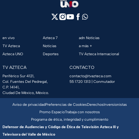
en vivo
Azteca 7
adn Noticias
TV Azteca
Noticias
a más +
Azteca UNO
Deportes
TV Azteca Internacional
TV AZTECA
CONTACTO
Periférico Sur 4121,
contacto@tvazteca.com
Col. Fuentes Del Pedregal,
55 1720 1313
| Conmutador
C.P. 14141,
Ciudad De México, México.
Aviso de privacidad
Preferencias de Cookies
Derechos
Inversionistas
Promo Espacio
Trabaja con nosotros
Programa de ética, integridad y cumplimiento
Defensor de Audiencias y Código de Ética de Televisión Azteca III y
Televisora del Valle de México