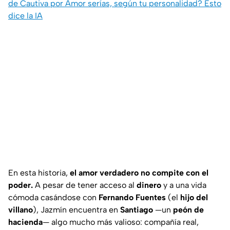
de Cautiva por Amor serías, según tu personalidad? Esto
dice la IA
En esta historia,
el amor verdadero no compite con el
poder.
A pesar de tener acceso al
dinero
y a una vida
cómoda casándose con
Fernando Fuentes
(el
hijo del
villano
),
Jazmín
encuentra en
Santiago
—un
peón de
hacienda
— algo mucho más valioso: compañía real,