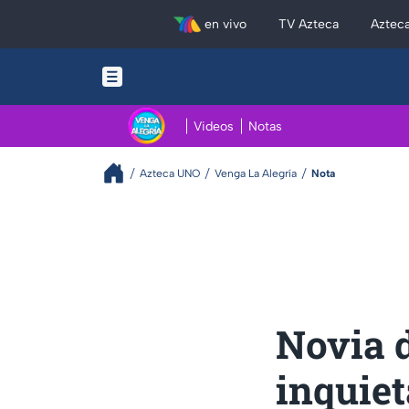
en vivo
TV Azteca
Aztec
Videos
Notas
Azteca UNO
Venga La Alegría
Nota
Novia 
inquie