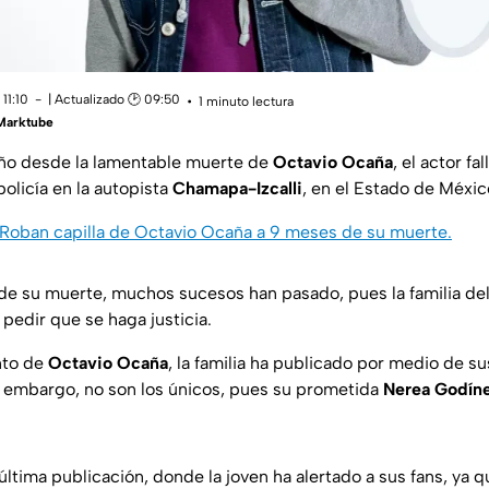
11:10
| Actualizado 🕑 09:50
1 minuto lectura
 Marktube
año desde la lamentable muerte de
Octavio Ocaña
, el actor f
olicía en la autopista
Chamapa-Izcalli
, en el Estado de Méxic
Roban capilla de Octavio Ocaña a 9 meses de su muerte.
e su muerte, muchos sucesos han pasado, pues la familia del
 pedir que se haga justicia.
nto de
Octavio Ocaña
, la familia ha publicado por medio de s
n embargo, no son los únicos, pues su prometida
Nerea Godín
 última publicación, donde la joven ha alertado a sus fans, ya