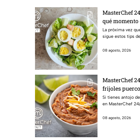
MasterChef 24/
qué momento e
cocido
La próxima vez que
sigue estos tips d
08 agosto, 2026
MasterChef 24
frijoles puerc
Si tienes antojo de
en MasterChef 24/
08 agosto, 2026