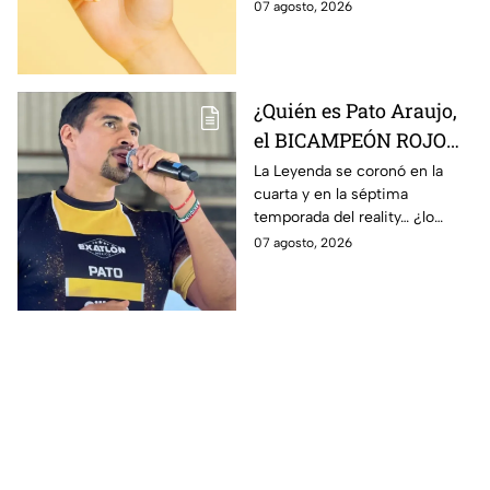
de prenda.
07 agosto, 2026
¿Quién es Pato Araujo,
el BICAMPEÓN ROJO
que regresa en la
La Leyenda se coronó en la
cuarta y en la séptima
décima temporada de
temporada del reality… ¿lo
Exatlón México?
volverá a hacer?
07 agosto, 2026