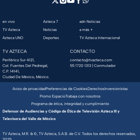
en vivo
Azteca 7
adn Noticias
TV Azteca
Noticias
a más +
Azteca UNO
Deportes
TV Azteca Internacional
TV AZTECA
CONTACTO
Periférico Sur 4121,
contacto@tvazteca.com
Col. Fuentes Del Pedregal,
55 1720 1313
| Conmutador
C.P. 14141,
Ciudad De México, México.
Aviso de privacidad
Preferencias de Cookies
Derechos
Inversionistas
Promo Espacio
Trabaja con nosotros
Programa de ética, integridad y cumplimiento
Defensor de Audiencias y Código de Ética de Televisión Azteca III y
Televisora del Valle de México
TV Azteca, M.R. & ©, TV Azteca, S.A.B. de C.V. Todos los derechos reservados,
2025.