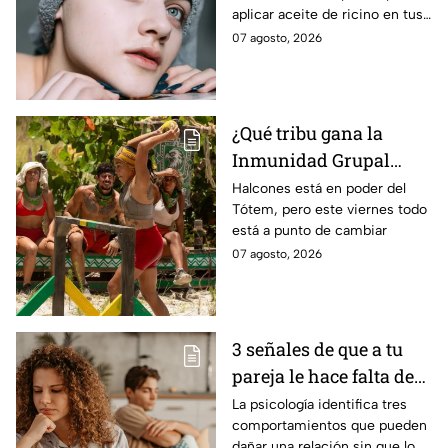
aplicar aceite de ricino en tus
piel?
cejas y hacerlas mpás tupidas
07 agosto, 2026
sin dañar tu piel u obstruir los
poros
¿Qué tribu gana la
Inmunidad Grupal
HOY, 07 de agosto, en
Halcones está en poder del
Tótem, pero este viernes todo
Survivor México La
está a punto de cambiar
Reliquia en Llamas?
07 agosto, 2026
3 señales de que a tu
pareja le hace falta de
responsabilidad
La psicología identifica tres
comportamientos que pueden
afectiva y no te das
dañar una relación sin que lo