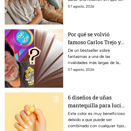
cuenta, según la
notes
07 agosto, 2026
psicología
Por qué se volvió
famoso Carlos Trejo y
cómo nació el
De un bestseller sobre
fantasmas a una de las
problema de antaño
rivalidades más largas de la
que tiene con Alfredo
televisión mexicana
07 agosto, 2026
Adame
6 diseños de uñas
mantequilla para lucir
hermosa este verano
Este color es muy beneficioso
debido a que puede ser
combinado con cualquier tipo