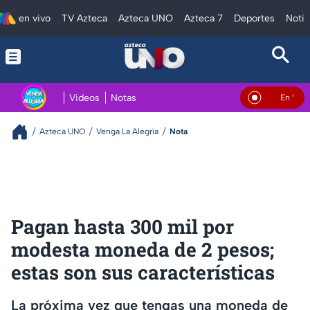
en vivo
TV Azteca
Azteca UNO
Azteca 7
Deportes
Notic
Videos
Notas
En Vivo
Azteca UNO
Venga La Alegría
Nota
Pagan hasta 300 mil por
modesta moneda de 2 pesos;
estas son sus características
La próxima vez que tengas una moneda de