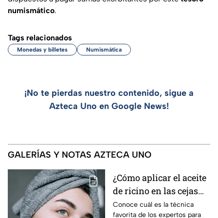
numismático
.
Tags relacionados
Monedas y billetes
Numismática
¡No te pierdas nuestro contenido, sigue a
Azteca Uno en Google News!
GALERÍAS Y NOTAS AZTECA UNO
¿Cómo aplicar el aceite
de ricino en las cejas
correctamente sin
Conoce cuál es la técnica
favorita de los expertos para
obstruir los poros de la