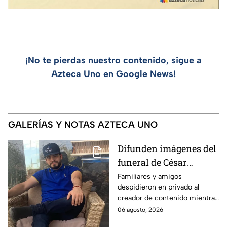
¡No te pierdas nuestro contenido, sigue a
Azteca Uno en Google News!
GALERÍAS Y NOTAS AZTECA UNO
Difunden imágenes del
funeral de César
Gastélum tras su
Familiares y amigos
despidieron en privado al
asesinato; así fue el
creador de contenido mientras
último adiós al
las investigaciones por su
06 agosto, 2026
influencer
asesinato continuán abiertas.