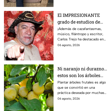
El IMPRESIONANTE
grado de estudios de
Carlos Trejo; pocos
¡Además de cazafantasmas,
músico, filántropo y escritor,
saben que pasó por la
Carlos Trejo ha destacado en
UNAM
el mundo académico como
06 agosto, 2026
pocas celebridades!
Ni naranjo ni durazno...
estos son los árboles
frutales que debes
Plantar árboles frutales es algo
que se convirtió en una
plantar en agosto
práctica deseada por muchas
personas. Aquí se indica todo
06 agosto, 2026
lo que requieres para hacerlo
este mes.