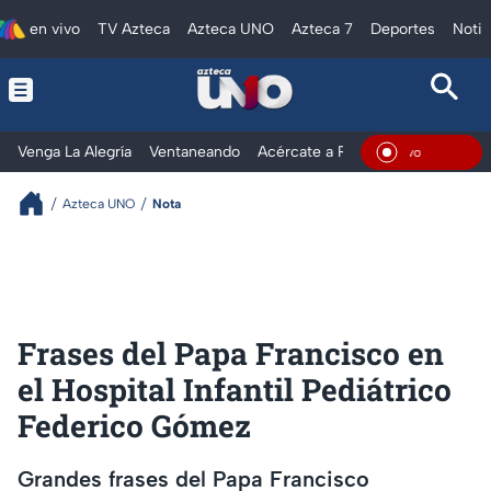
en vivo
TV Azteca
Azteca UNO
Azteca 7
Deportes
Notic
Venga La Alegría
Ventaneando
Acércate a Rocío
Al Extremo
En Viv
Azteca UNO
Nota
Frases del Papa Francisco en
el Hospital Infantil Pediátrico
Federico Gómez
Grandes frases del Papa Francisco