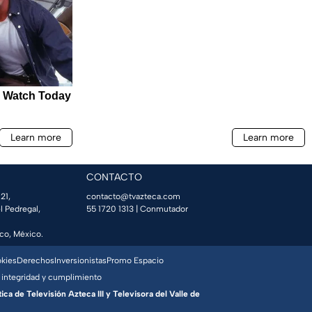
CONTACTO
21,
contacto@tvazteca.com
l Pedregal,
55 1720 1313
| Conmutador
co, México.
okies
Derechos
Inversionistas
Promo Espacio
 integridad y cumplimiento
a de Televisión Azteca III y Televisora del Valle de