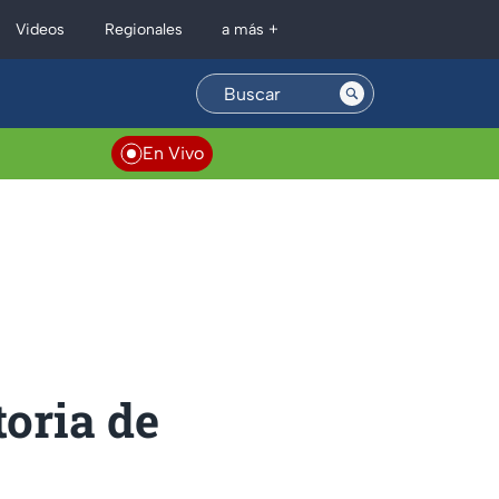
Regionales
Videos
a más +
En Vivo
oria de