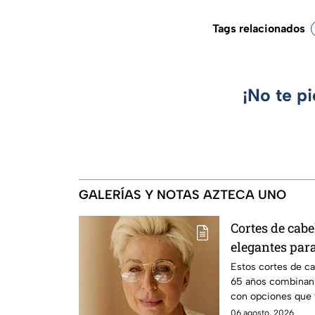
Tags relacionados
¡No te p
GALERÍAS Y NOTAS AZTECA UNO
Cortes de cabe
elegantes par
años
Estos cortes de c
65 años combinan 
con opciones que 
pasan de moda.
06 agosto, 2026