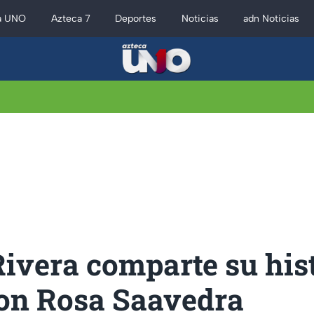
a UNO
Azteca 7
Deportes
Noticias
adn Noticias
ivera comparte su hist
on Rosa Saavedra