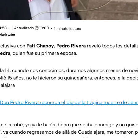
14:58
| Actualizado 🕑 18:00
1 minuto lectura
 Marktube
xclusiva con
Pati Chapoy, Pedro Rivera
reveló todos los detall
vedra
, quien fue su primera esposa.
 ella 14, cuando nos conocimos, duramos algunos meses de nov
ió 15 años, no le hicieron su quinceañera, entonces, ella deci
alajara
Don Pedro Rivera recuerda el día de la trágica muerte de Jenn
e la robé, yo ya le había dicho que se iba conmigo y no quiso
Sí, ya cuando regresamos de allá de Guadalajara, me tomaron 