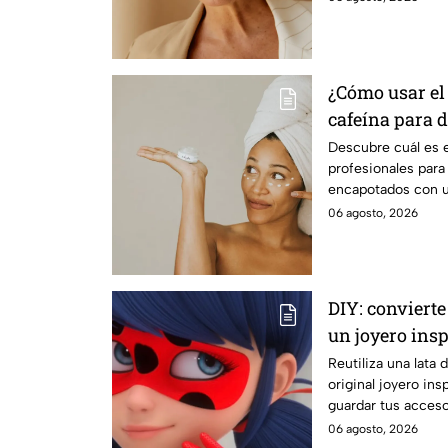
¿Cómo usar el
cafeína para 
encapotados?
Descubre cuál es e
profesionales para
encapotados con u
con cafeína
06 agosto, 2026
DIY: convierte
un joyero ins
Reutiliza una lata 
original joyero in
guardar tus acceso
06 agosto, 2026