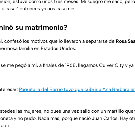
sión, estuve como unos tres meses. Mi suegro me sacó, pero 
s a casar’ entonces ya nos casamos
minó su matrimonio?
l, confesó los motivos que lo llevaron a separarse de
Rosa Sa
ermosa familia en Estados Unidos.
se me pegó a mí, a finales de 1968, llegamos Culver City y ya
nteresar:
Paquita la del Barrio tuvo que cubrir a Ana Bárbara e
stedes las mujeres, no pues una vez salió con un martillo qu
mioneta y no pudo. Nada más, porque nació Juan Carlos. Hay ot
abril