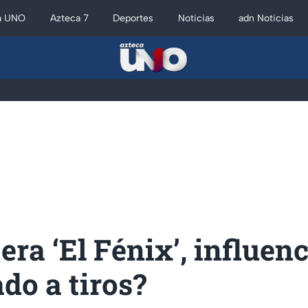
a UNO
Azteca 7
Deportes
Noticias
adn Noticias
era ‘El Fénix’, influen
do a tiros?