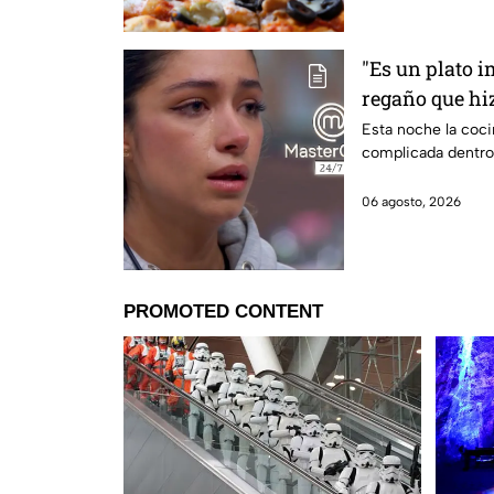
"Es un plato i
regaño que hiz
dentro de Mas
Esta noche la coc
complicada dentro
06 agosto, 2026