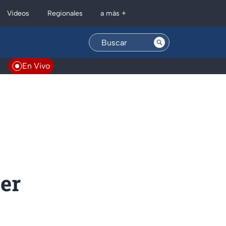
Regionales
Videos
a más +
En Vivo
cer