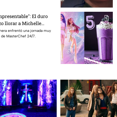
mpresentable": El duro
o llorar a Michelle
terChef 24/7
inera enfrentó una jornada muy
 de MasterChef 24/7.