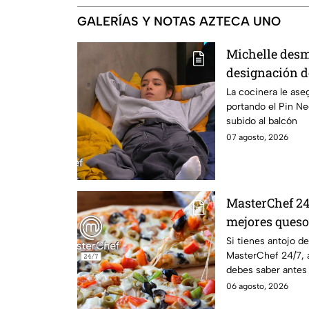
GALERÍAS Y NOTAS AZTECA UNO
Michelle desm
designación d
integrante de 
La cocinera le ase
portando el Pin N
24/7
subido al balcón
07 agosto, 2026
MasterChef 24/
mejores queso
casa?
Si tienes antojo d
MasterChef 24/7, 
debes saber antes
06 agosto, 2026