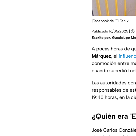
|Facebook de ‘El Fenix’
Publicado 16/05/2025 | 🕑 
Escrito por:
Guadalupe Me
A pocas horas de qu
Márquez
, el
influen
conmoción entre m
cuando sucedió tod
Las autoridades con
responsables de este
19:40 horas, en la 
¿Quién era 'E
José Carlos Gonzále