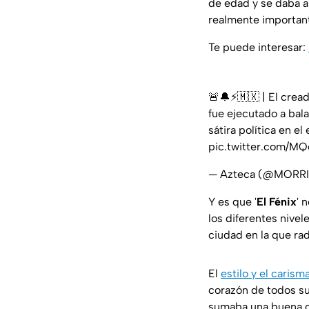
de edad y se daba a
realmente important
Te puede interesar:
🚨🔔⚡🇲🇽 | El crea
fue ejecutado a bala
sátira política en e
pic.twitter.com/M
— Azteca (@MORR
Y es que '
El Fénix
' 
los diferentes nive
ciudad en la que ra
El
estilo y el carism
corazón de todos s
sumaba una buena ca