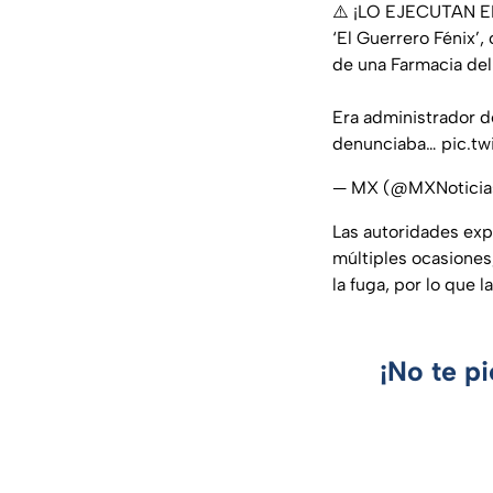
⚠️ ¡LO EJECUTAN E
‘El Guerrero Fénix’,
de una Farmacia de
Era administrador d
denunciaba…
pic.t
— MX (@MXNotici
Las autoridades exp
múltiples ocasiones
la fuga, por lo que 
¡No te p