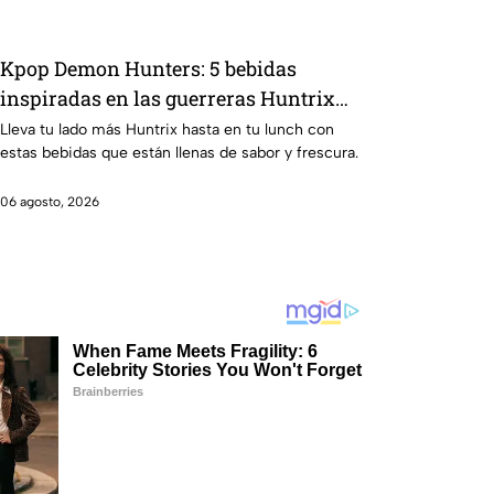
Kpop Demon Hunters: 5 bebidas
inspiradas en las guerreras Huntrix
para llevar a la escuela este regreso a
Lleva tu lado más Huntrix hasta en tu lunch con
estas bebidas que están llenas de sabor y frescura.
clases 2026; son saludables y deliciosas
06 agosto, 2026