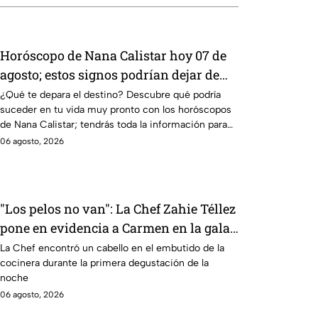
Horóscopo de Nana Calistar hoy 07 de
agosto; estos signos podrían dejar de
estar solteros más pronto de lo que
¿Qué te depara el destino? Descubre qué podría
suceder en tu vida muy pronto con los horóscopos
imaginan y recibir propuestas
de Nana Calistar; tendrás toda la información para
laborales
afrontar el futuro.
06 agosto, 2026
"Los pelos no van": La Chef Zahie Téllez
pone en evidencia a Carmen en la gala
de mandiles negros de MasterChef 24/7
La Chef encontró un cabello en el embutido de la
cocinera durante la primera degustación de la
noche
06 agosto, 2026