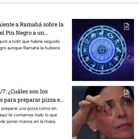
iente a Ramahá sobre la
el Pin Negro a un
las "Divas" en MasterChef
guró a Ixdit que habría seguido
egro aunque Ramahá la hubiera
7: ¿Cuáles son los
s para preparar pizza en
e preparar una pizza como en
aquí te contamos todo lo que
 de poner manos en la masa.