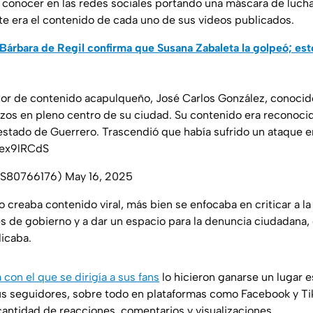
 conocer en las redes sociales portando una máscara de luch
e era el contenido de cada uno de sus videos publicados.
Bárbara de Regil confirma que Susana Zabaleta la golpeó; est
dor de contenido acapulqueño, José Carlos González, conocido
zos en pleno centro de su ciudad. Su contenido era reconocido
l estado de Guerrero. Trascendió que había sufrido un ataque 
Qex9lRCdS
IS80766176)
May 16, 2025
no creaba contenido viral, más bien se enfocaba en criticar a la
les de gobierno y a dar un espacio para la denuncia ciudadana,
dicaba.
a con el que se dirigía a sus
fans
lo hicieron ganarse un lugar e
us seguidores, sobre todo en plataformas como Facebook y Ti
ntidad de reacciones, comentarios y visualizaciones.