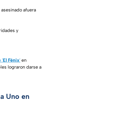
e asesinado afuera
ridades y
 '
El Fénix
'
en
les lograron darse a
ca Uno en