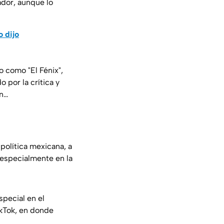
ador, aunque lo
o dijo
 como "El Fénix",
 por la crítica y
en…
 política mexicana, a
 especialmente en la
special en el
kTok, en donde