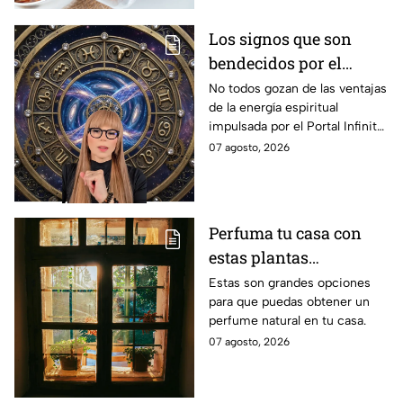
Los signos que son
bendecidos por el
universo con suerte
No todos gozan de las ventajas
de la energía espiritual
espiritual a partir de
impulsada por el Portal Infinito.
hoy 7 de agosto: los
Mira de qué se trata y cómo
07 agosto, 2026
horóscopos de Mhoni
puedes hacer para
Vidente
aprovecharlo
Perfuma tu casa con
estas plantas
aromáticas con flor
Estas son grandes opciones
para que puedas obtener un
para colocar en la
perfume natural en tu casa.
ventana
07 agosto, 2026