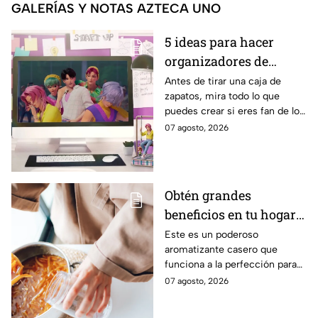
GALERÍAS Y NOTAS AZTECA UNO
5 ideas para hacer
organizadores de
escritorio inspirados
Antes de tirar una caja de
zapatos, mira todo lo que
en los Saja Boys con
puedes crear si eres fan de los
cartón reciclado
chicos de KPop Demon
07 agosto, 2026
Hunters
Obtén grandes
beneficios en tu hogar
con esta mezcla de
Este es un poderoso
aromatizante casero que
aceite de oliva, ramas
funciona a la perfección para
de canela y cáscaras de
tus espacios.
07 agosto, 2026
naranja