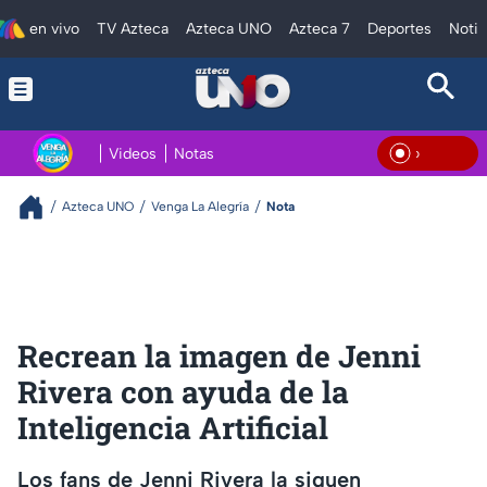
en vivo
TV Azteca
Azteca UNO
Azteca 7
Deportes
Notic
Videos
Notas
En Vi
Azteca UNO
Venga La Alegría
Nota
Recrean la imagen de Jenni
Rivera con ayuda de la
Inteligencia Artificial
Los fans de Jenni Rivera la siguen