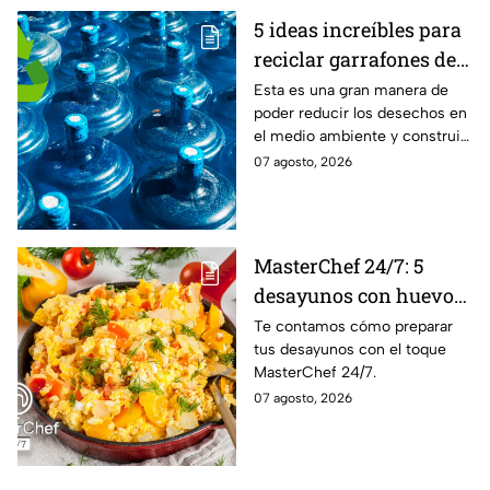
5 ideas increíbles para
reciclar garrafones de
agua que no utilizas
Esta es una gran manera de
poder reducir los desechos en
el medio ambiente y construir
grandes objetos.
07 agosto, 2026
MasterChef 24/7: 5
desayunos con huevo
al estilo de la cocina
Te contamos cómo preparar
tus desayunos con el toque
más famosa de México
MasterChef 24/7.
07 agosto, 2026