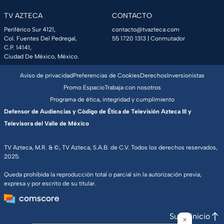
TV AZTECA
CONTACTO
Periférico Sur 4121,
contacto@tvazteca.com
Col. Fuentes Del Pedregal,
55 1720 1313
| Conmutador
C.P. 14141,
Ciudad De México, México.
Aviso de privacidad
Preferencias de Cookies
Derechos
Inversionistas
Promo Espacio
Trabaja con nosotros
Programa de ética, integridad y cumplimiento
Defensor de Audiencias y Código de Ética de Televisión Azteca III y
Televisora del Valle de México
TV Azteca, M.R. & ©, TV Azteca, S.A.B. de C.V. Todos los derechos reservados,
2025.
Queda prohibida la reproducción total o parcial sin la autorización previa,
expresa y por escrito de su titular.
Subir inicio