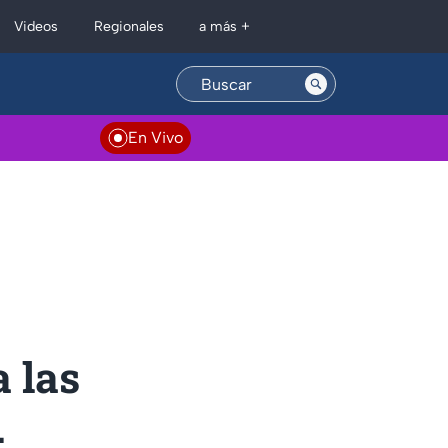
Regionales
Videos
a más +
En Vivo
 las
.