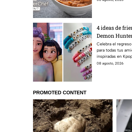
4 ideas de fri
Demon Hunter
tus mejores am
Celebra el regreso
para todas tus ami
clases
inspiradas en Kpo
encantará.
08 agosto, 2026