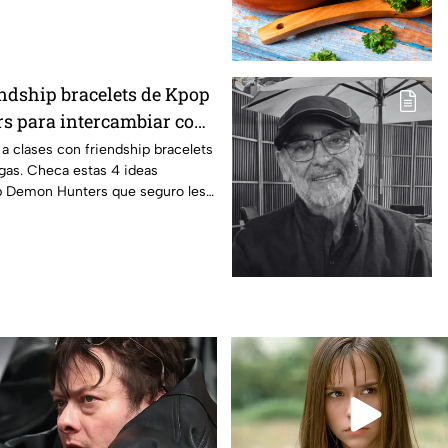
endship bracelets de Kpop
s para intercambiar con
igas este regreso a
 a clases con friendship bracelets
gas. Checa estas 4 ideas
p Demon Hunters que seguro les