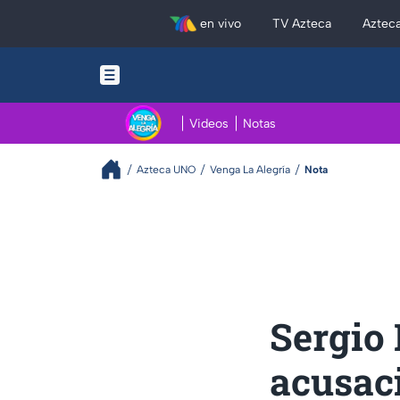
en vivo
TV Azteca
Aztec
Videos
Notas
Azteca UNO
Venga La Alegría
Nota
Sergio
acusaci