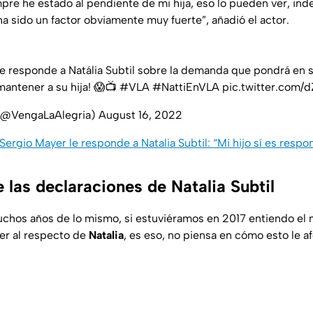
mpre he estado al pendiente de mi hija, eso lo pueden ver, i
ha sido un factor obviamente muy fuerte”, añadió el actor.
le responde a Natália Subtil sobre la demanda que pondrá en 
antener a su hija! 😱📺
#VLA
#NattiEnVLA
pic.twitter.com/
 (@VengaLaAlegria)
August 16, 2022
Sergio Mayer le responde a Natalia Subtil: “Mi hijo sí es respo
 las declaraciones de Natalia Subtil
chos años de lo mismo, si estuviéramos en 2017 entiendo el 
er al respecto de
Natalia
, es eso, no piensa en cómo esto le a