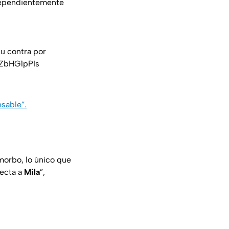
ndependientemente
su contra por
dZbHG1pPIs
nsable”.
morbo, lo único que
fecta a
Mila
”,