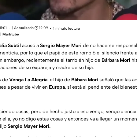
11:01
| Actualizado 🕑 12:09
1 minuto lectura
 | Marktube
alia Subtil
acusó a
Sergio Mayer Mori
de no hacerse responsab
menticia, por lo que el papá de este rompió el silencio frente 
sin embargo, recientemente el también hijo de
Bárbara Mori
hi
raciones de su expareja y madre de su hija.
s de
Venga La Alegría
, el hijo de
Bábara Mori
señaló que las a
ues a pesar de vivir en
Europa
, sí está al pendiente del biene
diciendo cosas, pero de hecho justo a eso vengo, vengo a enc
e ella, yo no digo estas cosas y entonces va a llegar un momen
dijo
Sergio Mayer Mori.