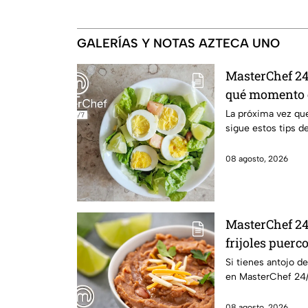
GALERÍAS Y NOTAS AZTECA UNO
MasterChef 24/
qué momento e
cocido
La próxima vez que
sigue estos tips d
08 agosto, 2026
MasterChef 24
frijoles puerc
Si tienes antojo de
en MasterChef 24/
08 agosto, 2026