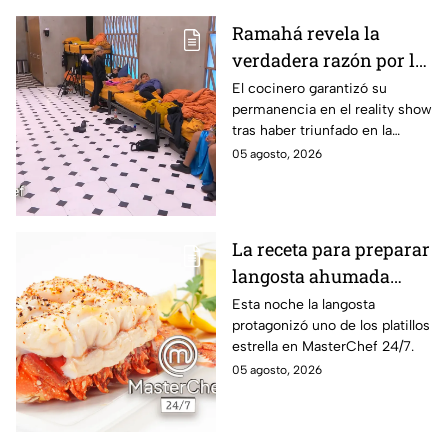
Ramahá revela la
verdadera razón por la
que subió a Daniela al
El cocinero garantizó su
permanencia en el reality show
balcón de MasterChef
tras haber triunfado en la
24/7
pasada batalla por equipos
05 agosto, 2026
La receta para preparar
langosta ahumada
como en MasterChef
Esta noche la langosta
protagonizó uno de los platillos
24/7
estrella en MasterChef 24/7.
05 agosto, 2026