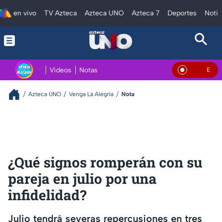
en vivo
TV Azteca
Azteca UNO
Azteca 7
Deportes
Notic
Videos
Notas
En Vivo
Azteca UNO
Venga La Alegría
Nota
¿Qué signos romperán con su
pareja en julio por una
infidelidad?
Julio tendrá severas repercusiones en tres