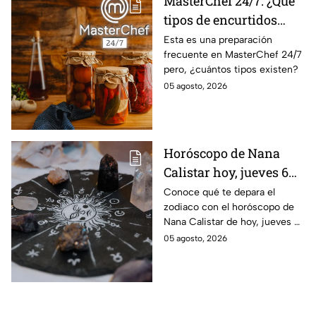
MasterChef 24/7: ¿Qué
tipos de encurtidos
hay?
Esta es una preparación
frecuente en MasterChef 24/7
pero, ¿cuántos tipos existen?
05 agosto, 2026
Horóscopo de Nana
Calistar hoy, jueves 6
de agosto: a estos
Conoce qué te depara el
zodiaco con el horóscopo de
signos se les abren las
Nana Calistar de hoy, jueves 6
puertas del dinero
de agosto. ¿Será dinero o
05 agosto, 2026
amor? ¡Sigue leyendo! Estas
son las predicciones.