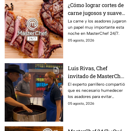
¿Cómo lograr cortes de
carne jugosos y suaves
al estilo MasterChef
La carne y los asadores jugaron
un papel muy importante esta
24/7?
noche en MasterChef 24/7.
05 agosto, 2026
Luis Rivas, Chef
invitado de MasterChef
24/7 destaca la
El experto parrillero compartió
que es necesario humedecer
importancia del agua
los asadores para evitar
para la preparación de
accidentes
05 agosto, 2026
cualquier asado