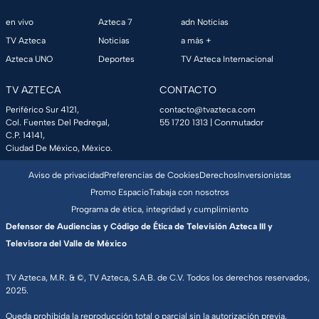
en vivo
Azteca 7
adn Noticias
TV Azteca
Noticias
a más +
Azteca UNO
Deportes
TV Azteca Internacional
TV AZTECA
CONTACTO
Periférico Sur 4121,
contacto@tvazteca.com
Col. Fuentes Del Pedregal,
55 1720 1313
| Conmutador
C.P. 14141,
Ciudad De México, México.
Aviso de privacidad
Preferencias de Cookies
Derechos
Inversionistas
Promo Espacio
Trabaja con nosotros
Programa de ética, integridad y cumplimiento
Defensor de Audiencias y Código de Ética de Televisión Azteca III y
Televisora del Valle de México
TV Azteca, M.R. & ©, TV Azteca, S.A.B. de C.V. Todos los derechos reservados,
2025.
Queda prohibida la reproducción total o parcial sin la autorización previa,