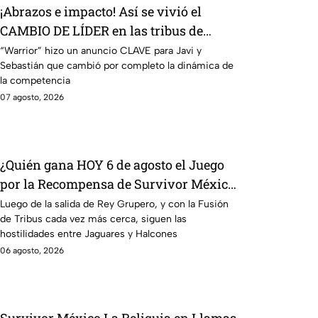
¡Abrazos e impacto! Así se vivió el
CAMBIO DE LÍDER en las tribus de
Survivor México La Reliquia en Llamas
“Warrior” hizo un anuncio CLAVE para Javi y
Sebastián que cambió por completo la dinámica de
la competencia
07 agosto, 2026
¿Quién gana HOY 6 de agosto el Juego
por la Recompensa de Survivor México
La Reliquia en Llamas?
Luego de la salida de Rey Grupero, y con la Fusión
de Tribus cada vez más cerca, siguen las
hostilidades entre Jaguares y Halcones
06 agosto, 2026