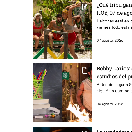
¿Qué tribu ga
HOY, 07 de ag
La Reliquia e
Halcones está en 
viernes todo está 
07 agosto, 2026
Bobby Larios: 
estudios del 
Survivor Méxi
Antes de llegar a 
siguió un camino
06 agosto, 2026