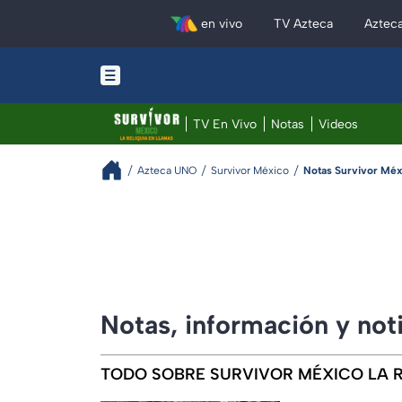
en vivo
TV Azteca
Aztec
TV En Vivo
Notas
Videos
Azteca UNO
Survivor México
Notas Survivor Mé
Notas, información y not
TODO SOBRE SURVIVOR MÉXICO LA R