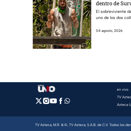
dentro de Sur
en Llamas
El sobreviviente d
uno de los dos col
04 agosto, 2026
en vivo
TV Azte
Azteca 
TV Azteca, M.R. & ©, TV Azteca, S.A.B. de C.V. Todos los d