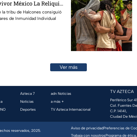
vivor México La Reliquia
e la tribu de Halcones consiguió
lares de Inmunidad Individual
Ver más
TV AZTECA
Azteca 7
adn Noticias
Periférico Sur 41
ca
Noticias
a más +
Col. Fuentes De
UNO
Deportes
TV Azteca Internacional
C.P. 14141,
Ciudad De Méxi
Aviso de privacidad
Preferencias de Co
erechos reservados, 2025.
Trabaja con nosotros
Programa de ética,