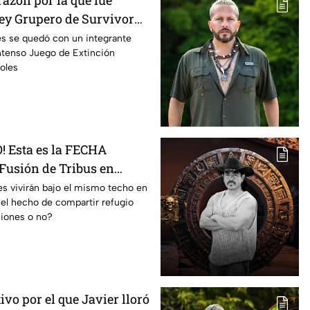
azón por la que fue
y Grupero de Survivor
iquia en Llamas
es se quedó con un integrante
ntenso Juego de Extinción
oles
 Esta es la FECHA
 Fusión de Tribus en
co La Reliquia en Llamas
s vivirán bajo el mismo techo en
¿el hecho de compartir refugio
siones o no?
ivo por el que Javier lloró