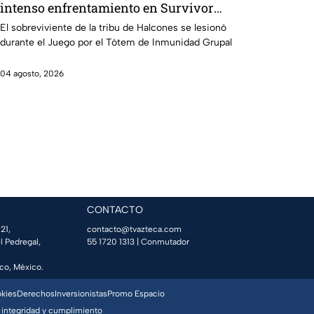
intenso enfrentamiento en Survivor
México La Reliquia en Llamas!
El sobreviviente de la tribu de Halcones se lesionó
durante el Juego por el Tótem de Inmunidad Grupal
04 agosto, 2026
CONTACTO
21,
contacto@tvazteca.com
l Pedregal,
55 1720 1313
| Conmutador
co, México.
okies
Derechos
Inversionistas
Promo Espacio
 integridad y cumplimiento