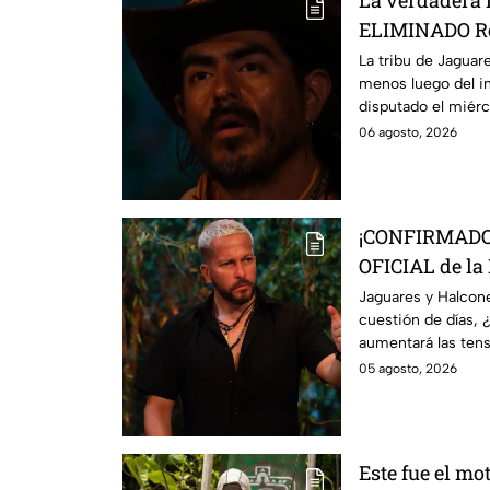
La verdadera r
ELIMINADO Re
México La Rel
La tribu de Jaguar
menos luego del i
disputado el miérc
06 agosto, 2026
¡CONFIRMADO!
OFICIAL de la
Survivor Méxi
Jaguares y Halcone
cuestión de días, 
aumentará las ten
05 agosto, 2026
Este fue el mot