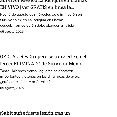
Survivor México La Reliquia en Llamas
EN VIVO | ver GRATIS en línea la
transmisión del miércoles de
Hoy, 5 de agosto es miércoles de eliminación en
Survivor México La Reliquia en Llamas,
ELIMINACIÓN del 5 de Agosto 2026, a
descubriremos quién debe abandonar la isla.
través de TV Azteca UNO; resultado
05 agosto, 2026
online en directo
OFICIAL ¡Rey Grupero se convierte en el
tercer ELIMINADO de Survivor México
La Reliquia en Llamas!
Tanto Halcones como Jaguares se anotaron
importantes victorias en las dinámicas de ayer...
¿qué ocurrirá este miércoles?
05 agosto, 2026
¡Sahit sufre fuerte lesión tras un