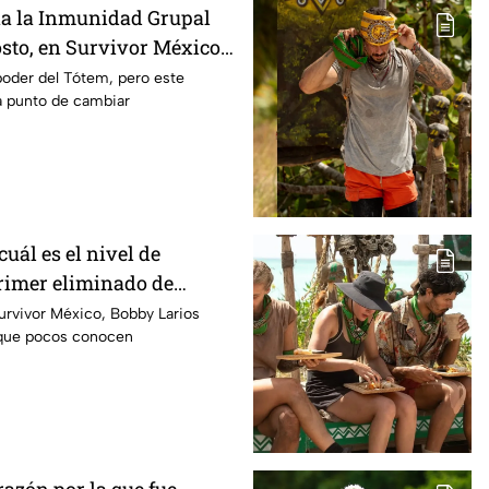
na la Inmunidad Grupal
osto, en Survivor México
n Llamas?
poder del Tótem, pero este
a punto de cambiar
cuál es el nivel de
primer eliminado de
co La Reliquia en Llamas
Survivor México, Bobby Larios
 que pocos conocen