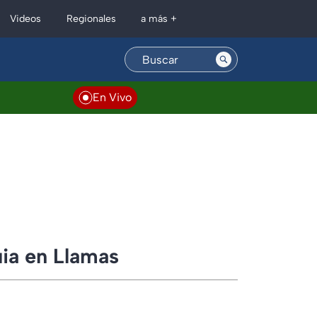
Regionales
Videos
a más +
En Vivo
uia en Llamas