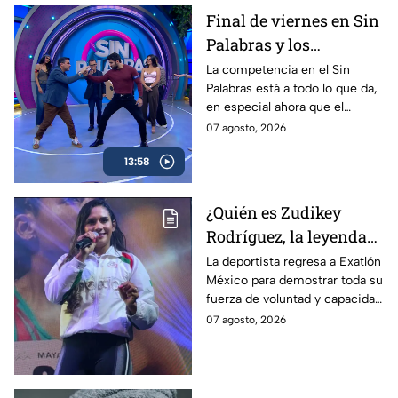
Final de viernes en Sin
Palabras y los
conductores lo dieron
La competencia en el Sin
Palabras está a todo lo que da,
todo por la victoria
en especial ahora que el
Pueblo lleva una ventaja
07 agosto, 2026
considerable con el Favorito y
13:58
dominan el marcador.
¿Quién es Zudikey
Rodríguez, la leyenda
Roja que regresa en la
La deportista regresa a Exatlón
México para demostrar toda su
décima temporada de
fuerza de voluntad y capacidad
Exatlón México?
física y mental.
07 agosto, 2026