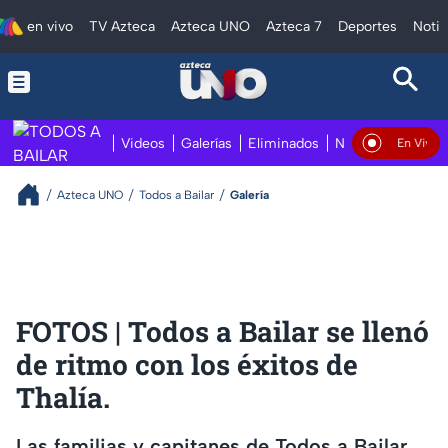
en vivo
TV Azteca
Azteca UNO
Azteca 7
Deportes
Notic
Videos
Galerías
Eliminados
Notas
Perfiles
En Vivo
Azteca UNO
Todos a Bailar
Galería
FOTOS | Todos a Bailar se llenó
de ritmo con los éxitos de
Thalía.
Las familias y capitanes de Todos a Bailar