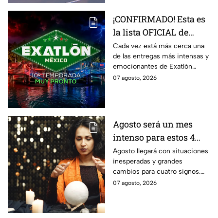
¡CONFIRMADO! Esta es
la lista OFICIAL de
todos los atletas que
Cada vez está más cerca una
de las entregas más intensas y
estarán en la décima
emocionantes de Exatlón
temporada de Exatlón
México.
07 agosto, 2026
México
Agosto será un mes
intenso para estos 4
signos del zodiaco
Agosto llegará con situaciones
inesperadas y grandes
cambios para cuatro signos.
Aunque el mes será intenso,
07 agosto, 2026
cada experiencia tendrá una
razón de ser.