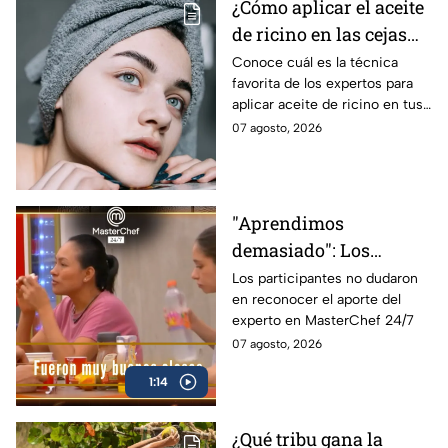
¿Cómo aplicar el aceite
de ricino en las cejas
correctamente sin
Conoce cuál es la técnica
favorita de los expertos para
obstruir los poros de la
aplicar aceite de ricino en tus
piel?
cejas y hacerlas mpás tupidas
07 agosto, 2026
sin dañar tu piel u obstruir los
poros
"Aprendimos
demasiado": Los
cocineros aplauden las
Los participantes no dudaron
en reconocer el aporte del
clases del Chef Alberto
experto en MasterChef 24/7
Collarte en MasterChef
07 agosto, 2026
24/7 (VIDEO)
1:14
¿Qué tribu gana la