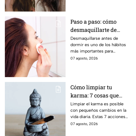
mejor opción.
Paso a paso: cómo
desmaquillarte de
noche para cuidar tu
Desmaquillarse antes de
dormir es uno de los hábitos
piel y evitar arrugas
más importantes para
mantener la piel sana y
07 agosto, 2026
luminosa. Dermatólogos y
maquillistas coinciden en que
retirar correctamente el
maquillaje ayuda a proteger la
Cómo limpiar tu
barrera cutánea, prevenir la
karma: 7 cosas que
obstrucción de los poros y
prevenir la aparición de
debes hacer desde
Limpiar el karma es posible
arrugas tempranas.
con pequeños cambios en la
ahora
vida diaria. Estas 7 acciones
pueden ayudarte a soltar lo
07 agosto, 2026
negativo y atraer energía
positiva.