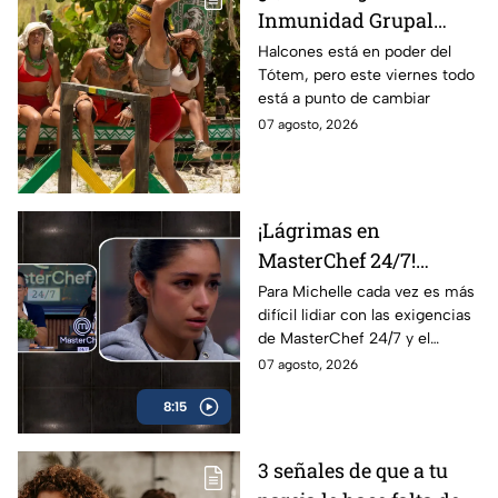
Inmunidad Grupal
HOY, 07 de agosto, en
Halcones está en poder del
Tótem, pero este viernes todo
Survivor México La
está a punto de cambiar
Reliquia en Llamas?
07 agosto, 2026
¡Lágrimas en
MasterChef 24/7!
Michelle se quiebra por
Para Michelle cada vez es más
difícil lidiar con las exigencias
su mal desempeño y
de MasterChef 24/7 y el
Carmen explota por el
regaño por un “platillo
07 agosto, 2026
delantal negro
impresentable” la hizo llorar
8:15
ante los jueces.
3 señales de que a tu