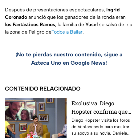
Después de presentaciones espectaculares,
Ingrid
Coronado
anunció que los ganadores de la ronda eran
l
os Fantásticos Ramos
, la familia de
Yusef
se salvó de ir a
la zona de Peligro de
Todos a Bailar
.
¡No te pierdas nuestro contenido, sigue a
Azteca Uno en Google News!
CONTENIDO RELACIONADO
Exclusiva: Diego
Hopster confirma que
Héctor Parra podría
Diego Hopster visita los foros
de Ventaneando para mostrar
salir de prisión en
su apoyo a su novia, Daniela
“cualquier día” y