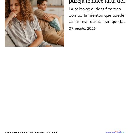
pareja le hace falta de
responsabilidad
La psicología identifica tres
comportamientos que pueden
afectiva y no te das
dañar una relación sin que lo
cuenta, según la
notes
07 agosto, 2026
psicología