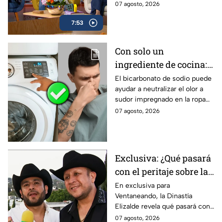
Parra, en las últimas semanas
07 agosto, 2026
muestra su apoyo a
de MasterChef 24/7.
Daniela en MasterChef
7:53
24/7
Con solo un
ingrediente de cocina:
elimina el olor a sudor
El bicarbonato de sodio puede
ayudar a neutralizar el olor a
de las camisetas de
sudor impregnado en la ropa
deporte
deportiva cuando se utiliza
07 agosto, 2026
correctamente. Este método
es respaldado por especialistas
en limpieza y cuidado de los
tejidos.
Exclusiva: ¿Qué pasará
con el peritaje sobre la
muerte de Valentín
En exclusiva para
Ventaneando, la Dinastía
Elizalde? La Dinastía
Elizalde revela qué pasará con
responde
el peritaje que encontraron
07 agosto, 2026