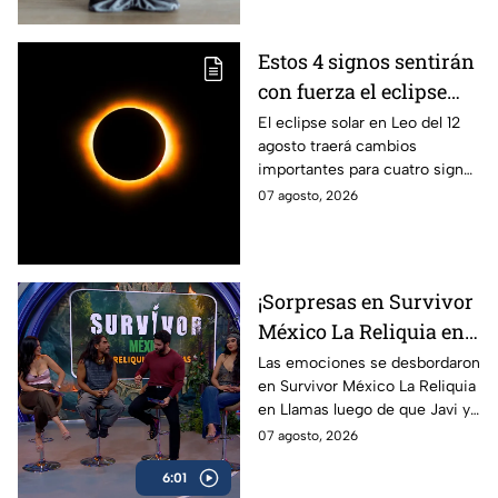
Estos 4 signos sentirán
con fuerza el eclipse
solar del 12 de agosto
El eclipse solar en Leo del 12
agosto traerá cambios
importantes para cuatro signos
del zodiaco, que podrían
07 agosto, 2026
comenzar una nueva etapa en
sus vidas.
¡Sorpresas en Survivor
México La Reliquia en
Llamas! Capitanes
Las emociones se desbordaron
en Survivor México La Reliquia
CAMBIAN de equipos y
en Llamas luego de que Javi y
Rey Grupero habla de
Sebastián tuvieran que
07 agosto, 2026
su salida
despedirse de su equipo y
6:01
aliarse a otra tribu.