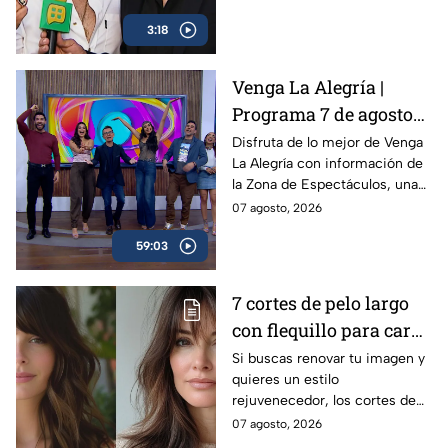
sobre la lamentable muerte de
3:18
Valentín, el “Gallo de Oro”.
Venga La Alegría |
Programa 7 de agosto
2026 Parte 1 | Luis de
Disfruta de lo mejor de Venga
La Alegría con información de
Llano sigue sin
la Zona de Espectáculos, una
disculparse con Sasha
exquisita receta con el chef
07 agosto, 2026
Sokol, Arturo Carmona
Rahmar y el chismecito de
habla de su hija
59:03
MasterChef 24/7.
Melenie y preparamos
unas ricas alitas BBQ
7 cortes de pelo largo
con café
con flequillo para cara
redonda que te hace ver
Si buscas renovar tu imagen y
quieres un estilo
más joven después de
rejuvenecedor, los cortes de
los 40
pelo que apuestan por melenas
07 agosto, 2026
XL y flequillos marcados son la