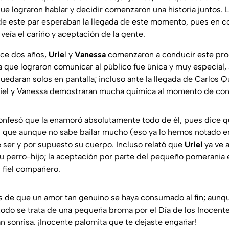
ue lograron hablar y decidir comenzaron una historia juntos. L
e este par esperaban la llegada de este momento, pues en c
veía el cariño y aceptación de la gente.
ce dos años,
Urie
l y
Vanessa
comenzaron a conducir este pr
a que lograron comunicar al público fue única y muy especial,
daran solos en pantalla; incluso ante la llegada de Carlos Qu
riel y Vanessa demostraran mucha química al momento de con
nfesó que la enamoró absolutamente todo de él, pues dice q
 que aunque no sabe bailar mucho (eso ya lo hemos notado en
 ser y por supuesto su cuerpo. Incluso relató que
Uriel
ya ve a
u perro-hijo; la aceptación por parte del pequeño pomerania
u fiel compañero.
s de que un amor tan genuino se haya consumado al fin; aunq
odo se trata de una pequeña broma por el Día de los Inocent
n sonrisa. ¡Inocente palomita que te dejaste engañar!