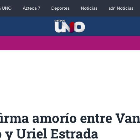
a UNO
Azteca 7
Deportes
Noticias
adn Noticias
firma amorío entre Va
 y Uriel Estrada