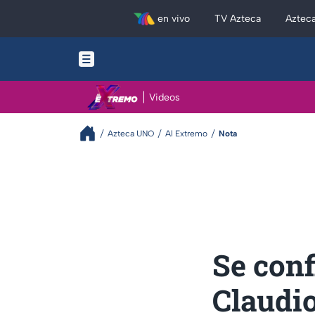
en vivo
TV Azteca
Aztec
Videos
Azteca UNO
Al Extremo
Nota
Se con
Claudio