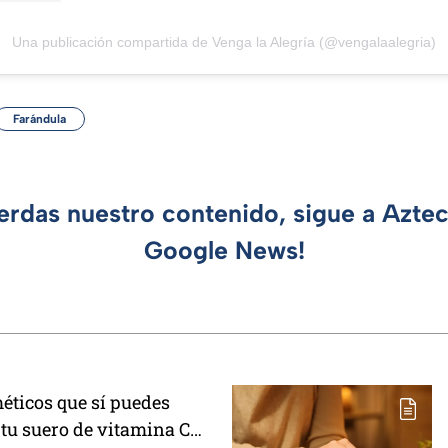
Una publicación compartida de Venga la Alegría (@vengalaalegria)
Farándula
ierdas nuestro contenido, sigue a Azte
Google News!
éticos que sí puedes
tu suero de vitamina C