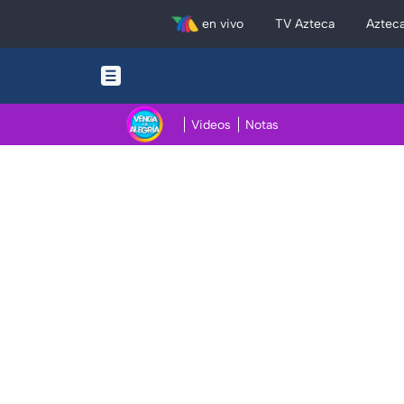
en vivo
TV Azteca
Aztec
Videos
Notas