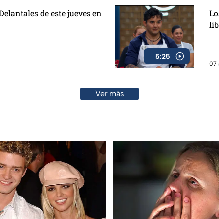
elantales de este jueves en
Lo
li
5:25
07 
Ver más