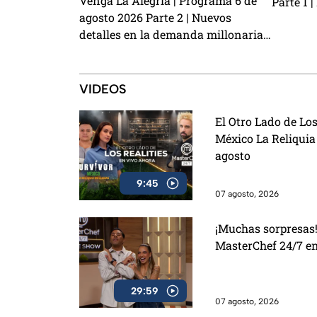
Venga La Alegría | Programa 6 de
Parte 1 
agosto 2026 Parte 2 | Nuevos
robo a K
detalles en la demanda millonaria
de estof
contra Alicia Villarreal y Carlos
prevenir
Trejo como el primer Granjero
confirmado para La Granja VIP 2
VIDEOS
El Otro Lado de Los
México La Reliquia
agosto
9:45
07 agosto, 2026
¡Muchas sorpresas!
MasterChef 24/7 e
29:59
07 agosto, 2026