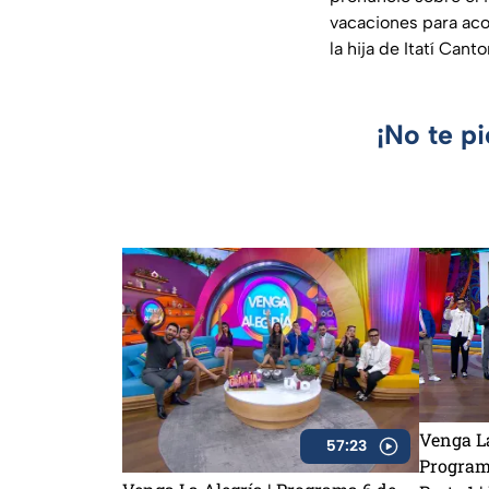
vacaciones para aco
la hija de Itatí Can
¡No te p
Venga La
57:23
Program