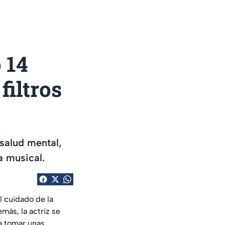
 14
filtros
 salud mental,
a musical.
l cuidado de la
más, la actriz se
a tomar unas