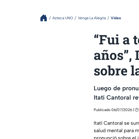
Azteca UNO
Venga La Alegría
Video
“Fui a 
años”, 
sobre l
Luego de pronun
Itatí Cantoral r
Publicado 06/07/2026 | 🕑
Itatí Cantoral se su
salud mental para ma
pronunció sobre el 