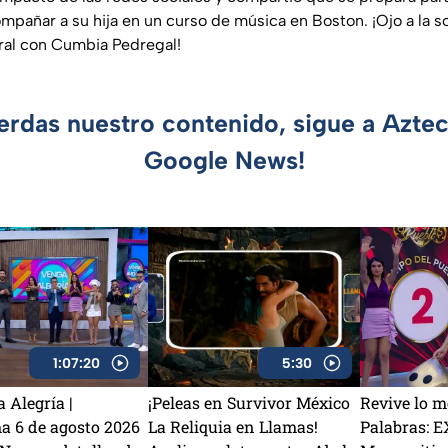
mpañar a su hija en un curso de música en Boston. ¡Ojo a la 
toral con Cumbia Pedregal!
ierdas nuestro contenido, sigue a Azte
Google News!
1:07:20
5:30
 Alegría |
¡Peleas en Survivor México
Revive lo m
a 6 de agosto 2026
La Reliquia en Llamas!
Palabras: 