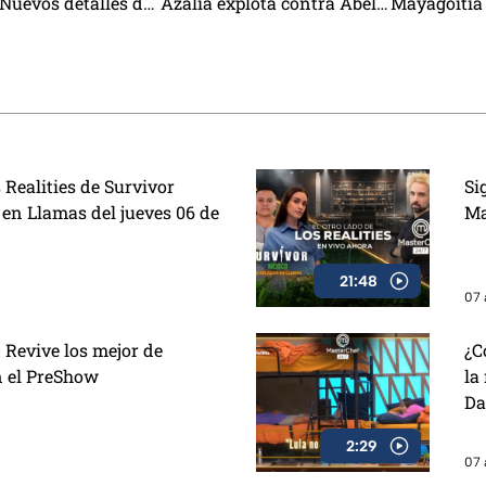
| Nuevos detalles del
Azalia explota contra Abel y
Mayagoitia 
arely Ruiz, la receta
Rey Grupero queda
dan todo p
ado de res y cómo
eliminado
 estafas
 Realities de Survivor
Si
 en Llamas del jueves 06 de
Ma
21:48
07 
 Revive los mejor de
¿C
n el PreShow
la
Da
2:29
07 