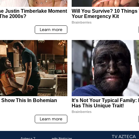
TV AZTECA
Azteca 7
adn Noticias