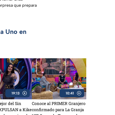
sorpresa que prepara
ca Uno en
19:13
10:41
ejor del Sin
Conoce al PRIMER Granjero
EXPULSAN a Kike
confirmado para La Granja