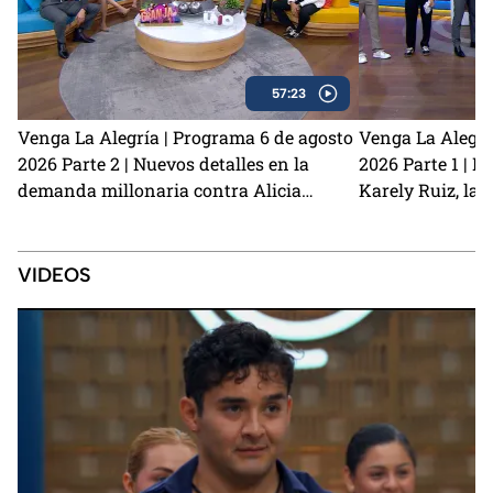
57:23
Venga La Alegría | Programa 6 de agosto
Venga La Alegrí
2026 Parte 2 | Nuevos detalles en la
2026 Parte 1 | N
demanda millonaria contra Alicia
Karely Ruiz, la 
Villarreal y Carlos Trejo como el primer
y cómo prevenir
Granjero confirmado para La Granja VIP
2
VIDEOS