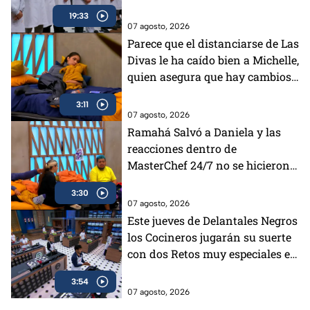
19:33
07 agosto, 2026
Parece que el distanciarse de Las
Divas le ha caído bien a Michelle,
quien asegura que hay cambios
positivos en ella dentro de
3:11
MasterChef 24/7
07 agosto, 2026
Ramahá Salvó a Daniela y las
reacciones dentro de
MasterChef 24/7 no se hicieron
esperar, ¿Fue la mejor decisión?
3:30
07 agosto, 2026
Este jueves de Delantales Negros
los Cocineros jugarán su suerte
con dos Retos muy especiales en
MasterChef 24/7
3:54
07 agosto, 2026