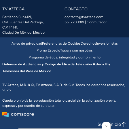
TV AZTECA
CONTACTO
Periférico Sur 4121,
contacto@tvazteca.com
Col. Fuentes Del Pedregal,
55 1720 1313
| Conmutador
C.P. 14141,
Ciudad De México, México.
Aviso de privacidad
Preferencias de Cookies
Derechos
Inversionistas
Promo Espacio
Trabaja con nosotros
Programa de ética, integridad y cumplimiento
Defensor de Audiencias y Código de Ética de Televisión Azteca III y
Televisora del Valle de México
TV Azteca, M.R. & ©, TV Azteca, S.A.B. de C.V. Todos los derechos reservados,
2025.
Queda prohibida la reproducción total o parcial sin la autorización previa,
expresa y por escrito de su titular.
Subir inicio