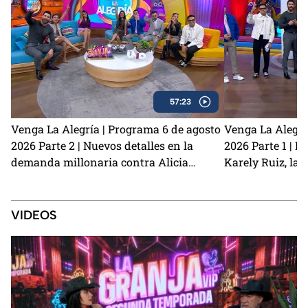
57:23
Venga La Alegría | Programa 6 de agosto
Venga La Alegrí
2026 Parte 2 | Nuevos detalles en la
2026 Parte 1 | N
demanda millonaria contra Alicia
Karely Ruiz, la 
Villarreal y Carlos Trejo como el primer
y cómo prevenir
Granjero confirmado para La Granja VIP
2
VIDEOS