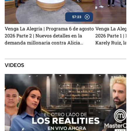
57:23
Venga La Alegría | Programa 6 de agosto
Venga La Alegrí
2026 Parte 2 | Nuevos detalles en la
2026 Parte 1 | N
demanda millonaria contra Alicia
Karely Ruiz, la 
Villarreal y Carlos Trejo como el primer
y cómo prevenir
Granjero confirmado para La Granja VIP
2
VIDEOS