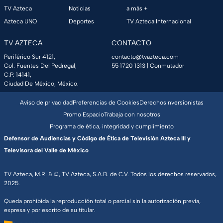
TV Azteca
Noticias
a más +
Azteca UNO
Deportes
TV Azteca Internacional
TV AZTECA
CONTACTO
Periférico Sur 4121,
contacto@tvazteca.com
Col. Fuentes Del Pedregal,
55 1720 1313
| Conmutador
C.P. 14141,
Ciudad De México, México.
Aviso de privacidad
Preferencias de Cookies
Derechos
Inversionistas
Promo Espacio
Trabaja con nosotros
Programa de ética, integridad y cumplimiento
Defensor de Audiencias y Código de Ética de Televisión Azteca III y
Televisora del Valle de México
TV Azteca, M.R. & ©, TV Azteca, S.A.B. de C.V. Todos los derechos reservados,
2025.
Queda prohibida la reproducción total o parcial sin la autorización previa,
expresa y por escrito de su titular.