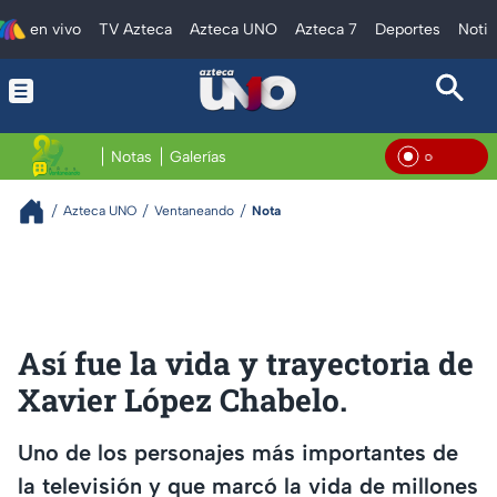
en vivo
TV Azteca
Azteca UNO
Azteca 7
Deportes
Notic
Notas
Galerías
En Vi
Azteca UNO
Ventaneando
Nota
Así fue la vida y trayectoria de
Xavier López Chabelo.
Uno de los personajes más importantes de
la televisión y que marcó la vida de millones