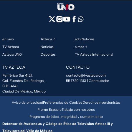
en vivo
Azteca 7
adn Noticias
TV Azteca
Noticias
a más +
Azteca UNO
Deportes
TV Azteca Internacional
TV AZTECA
CONTACTO
Periférico Sur 4121,
contacto@tvazteca.com
Col. Fuentes Del Pedregal,
55 1720 1313
| Conmutador
C.P. 14141,
Ciudad De México, México.
Aviso de privacidad
Preferencias de Cookies
Derechos
Inversionistas
Promo Espacio
Trabaja con nosotros
Programa de ética, integridad y cumplimiento
Defensor de Audiencias y Código de Ética de Televisión Azteca III y
Televisora del Valle de México