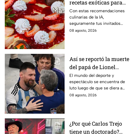
recetas exóticas para
pizzas dulces que le
Con estas recomendaciones
culinarias de la IA,
darán un toque
seguramente tus invitados
sofisticado a tu mesa
quedarán encantados a la hora
08 agosto, 2026
del postre
Así se reportó la muerte
del papá de Lionel
Messi en vivo; estos
El mundo del deporte y
espectáculo se encuentra de
son los detalles en
luto luego de que se diera a
Venga La Alegría
conocer el fallecimiento del
08 agosto, 2026
padre de Leo Messi.
¿Por qué Carlos Trejo
tiene un doctorado?