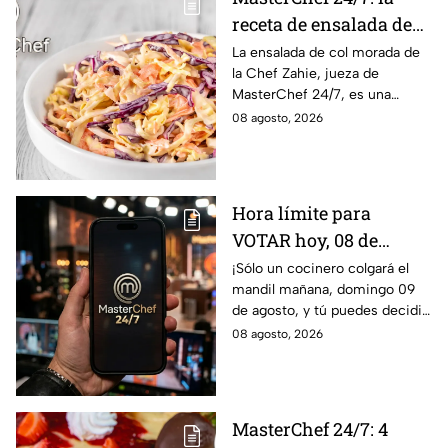
receta de ensalada de
col morada de la Chef
La ensalada de col morada de
la Chef Zahie, jueza de
Zahie, deliciosa y en
MasterChef 24/7, es una
minutos
guarnición fresca, colorida y
08 agosto, 2026
fácil de preparar en casa.
Hora límite para
VOTAR hoy, 08 de
agosto, y salvar a tu
¡Sólo un cocinero colgará el
mandil mañana, domingo 09
cocinero favorito de
de agosto, y tú puedes decidir
MasterChef 24/7
quién continúa en la
08 agosto, 2026
competencia!
MasterChef 24/7: 4