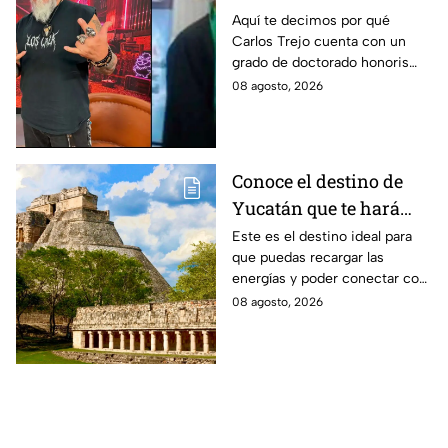
Este es el
Aquí te decimos por qué
Carlos Trejo cuenta con un
reconocimiento que el
grado de doctorado honoris
cazafantasmas recibió
causa. El cazafantasmas será
08 agosto, 2026
Granjero de La Granja VIP
Segunda Temporada.
Conoce el destino de
Yucatán que te hará
desconectarte de la
Este es el destino ideal para
que puedas recargar las
rutina
energías y poder conectar con
naturaleza.
08 agosto, 2026