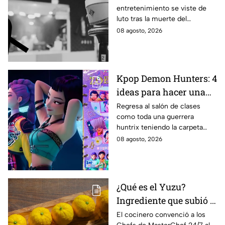
entretenimiento se viste de
en vivo; así fueron sus
luto tras la muerte del
últimos momentos al
conductor Pablo Balario, quien
08 agosto, 2026
aire
murió durante el estreno de su
programa, en plena
transmisión en vivo.
Kpop Demon Hunters: 4
ideas para hacer una
carpeta escolar este
Regresa al salón de clases
como toda una guerrera
regreso a clases 2026,
huntrix teniendo la carpeta
inspiradas en Rumi,
más original para anotar todos
08 agosto, 2026
Zoey y Mira
tus apuntes.
¿Qué es el Yuzu?
Ingrediente que subió a
Lancer al balcón de
El cocinero convenció a los