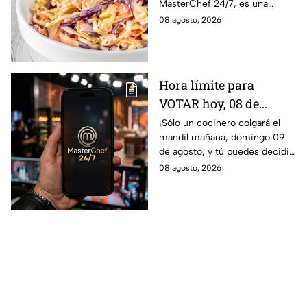
MasterChef 24/7, es una
minutos
guarnición fresca, colorida y
08 agosto, 2026
fácil de preparar en casa.
Hora límite para
VOTAR hoy, 08 de
agosto, y salvar a tu
¡Sólo un cocinero colgará el
mandil mañana, domingo 09
cocinero favorito de
de agosto, y tú puedes decidir
MasterChef 24/7
quién continúa en la
08 agosto, 2026
competencia!