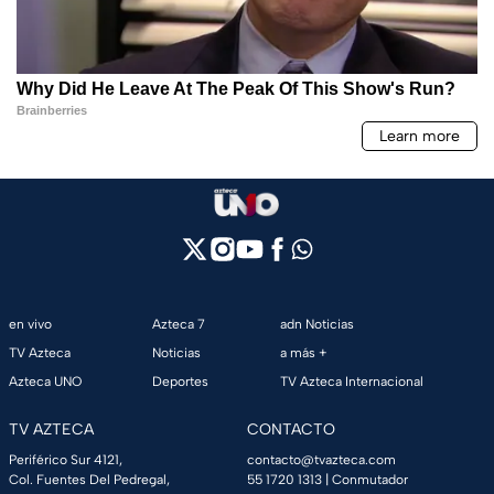
en vivo
Azteca 7
adn Noticias
TV Azteca
Noticias
a más +
Azteca UNO
Deportes
TV Azteca Internacional
TV AZTECA
CONTACTO
Periférico Sur 4121,
contacto@tvazteca.com
Col. Fuentes Del Pedregal,
55 1720 1313
| Conmutador