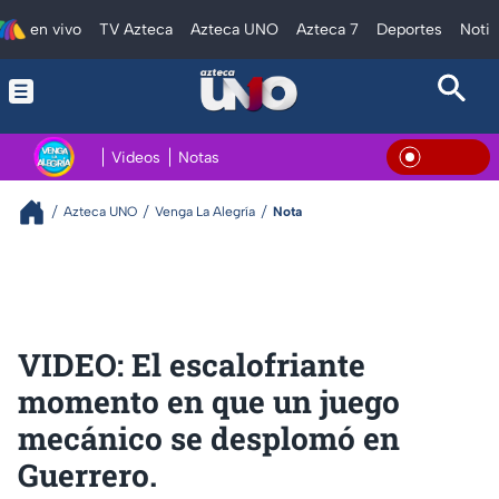
en vivo
TV Azteca
Azteca UNO
Azteca 7
Deportes
Notic
Videos
Notas
En Viv
Azteca UNO
Venga La Alegría
Nota
VIDEO: El escalofriante
momento en que un juego
mecánico se desplomó en
Guerrero.