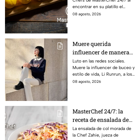
Chefs de MasterChef 24/7 al
MasterChef 24/7 este
encontrar en su platillo el
"Viernes de salvación"
balance perfecto.
08 agosto, 2026
Muere querida
influencer de manera
repentina; su madre
Luto en las redes sociales.
Muere la influencer de buceo y
compartió la noticia
estilo de vida, Li Runrun, a los
con desgarrador
36 años, de manera
08 agosto, 2026
mensaje
inesperada. Su madre confirmó
la noticia con triste mensaje.
MasterChef 24/7: la
receta de ensalada de
col morada de la Chef
La ensalada de col morada de
la Chef Zahie, jueza de
Zahie, deliciosa y en