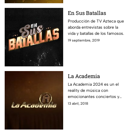
En Sus Batallas
Producción de TV Azteca que
aborda entrevistas sobre la
vida y batallas de los famosos.
19 septiembre, 2019
La Academia
La Academia 2024 es un el
reality de música con
emocionantes conciertos y
críticas, donde jóvenes
13 abril, 2018
cantantes compiten y la gente
vota por su alumno favorito.
Encuentra aquí la transmisión
en vivo 24/7, las últimas