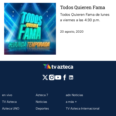
noticias, las mejores fotos y
Todos Quieren Fama
revive los conciertos.
Todos Quieren Fama de lunes
a viernes a las 4:30 p.m.
20 agosto, 2020
en vivo
Azteca 7
adn Noticias
TV Azteca
Noticias
a más +
Azteca UNO
Deportes
TV Azteca Internacional