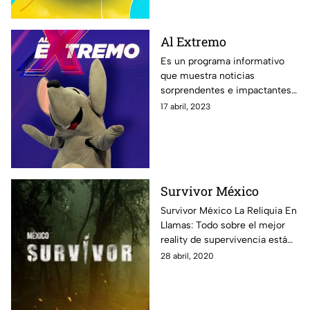
Al Extremo
Es un programa informativo
que muestra noticias
sorprendentes e impactantes
alrededor del mundo, además
17 abril, 2023
de especialistas y reportajes
que te dejarán con la boca
abierta.
Survivor México
Survivor México La Reliquia En
Llamas: Todo sobre el mejor
reality de supervivencia está
aquí: fotos, notas y todos los
28 abril, 2020
episodios disponibles para que
vivas al máximo esta
experiencia.