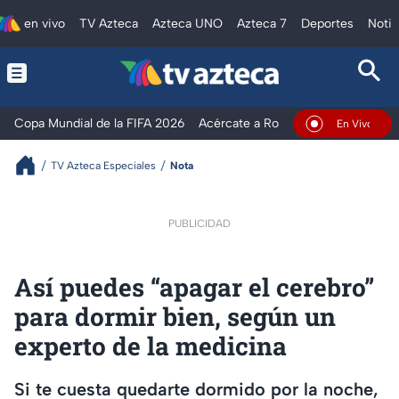
en vivo
TV Azteca
Azteca UNO
Azteca 7
Deportes
Notic
Copa Mundial de la FIFA 2026
Acércate a Rocío
Ventaneando
En Vivo
TV Azteca Especiales
Nota
PUBLICIDAD
Así puedes “apagar el cerebro”
para dormir bien, según un
experto de la medicina
Si te cuesta quedarte dormido por la noche,