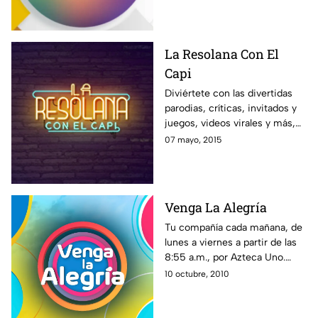
Pati Chapoy.
La Resolana Con El
Capi
Diviértete con las divertidas
parodias, críticas, invitados y
juegos, videos virales y más,
con el estilo único de El Capi
07 mayo, 2015
Pérez en La Resolana.
Venga La Alegría
Tu compañía cada mañana, de
lunes a viernes a partir de las
8:55 a.m., por Azteca Uno.
Toda la familia de VLA te
10 octubre, 2010
espera. ¡En Venga la Alegría es
tiempo de la diversión!