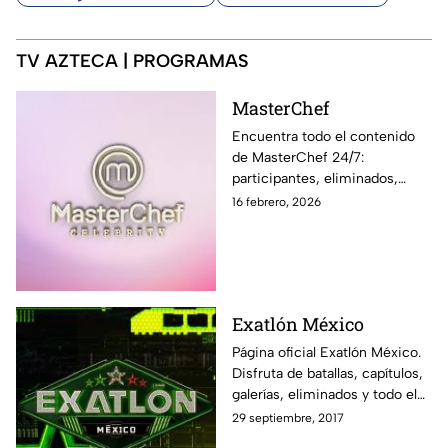
TV AZTECA | PROGRAMAS
MasterChef
Encuentra todo el contenido
de MasterChef 24/7:
participantes, eliminados,
momentos exclusivos, últimas
16 febrero, 2026
noticias y sigue EN VIVO cada
programa en Azteca UNO
Exatlón México
Página oficial Exatlón México.
Disfruta de batallas, capítulos,
galerías, eliminados y todo el
contenido exclusivo fuera de la
29 septiembre, 2017
pantalla de Azteca UNO.