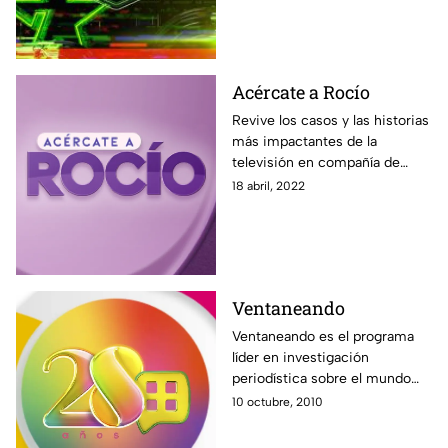
Acércate a Rocío
Revive los casos y las historias
más impactantes de la
televisión en compañía de
Rocío Sánchez Azuara y su
18 abril, 2022
nuevo programa Acércate a
Rocío. Solo por Azteca UNO.
Ventaneando
Ventaneando es el programa
líder en investigación
periodística sobre el mundo
del espectáculo. Noticias,
10 octubre, 2010
entrevistas, exclusivas, con un
gran equipo comandando por