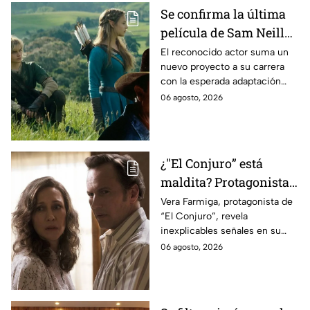
Se confirma la última
película de Sam Neill
antes de morir: esto es
El reconocido actor suma un
nuevo proyecto a su carrera
lo que se sabe hasta
con la esperada adaptación
ahora
cinematográfica del popular
06 agosto, 2026
videojuego.
¿"El Conjuro” está
maldita? Protagonista
revela INQUIETANTES
Vera Farmiga, protagonista de
“El Conjuro”, revela
señales en su cuerpo
inexplicables señales en su
durante la grabación de
cuerpo durante el rodaje de la
06 agosto, 2026
la película
película