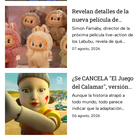
Revelan detalles de la
nueva película de
Labubu: de qué tratará
Simon Farnaby, director de la
próxima película live-action de
y cuándo se estrena
los Labubu, revela de qué
tratará la cinta. Aquí te
07 agosto, 2026
contamos los detalles.
¿Se CANCELA "El Juego
del Calamar", versión
Estados Unidos? Esto
Aunque la historia atrapó a
todo mundo, todo parece
es lo que se sabe al
indicar que la adaptación
momento
podría ser cancelada:
06 agosto, 2026