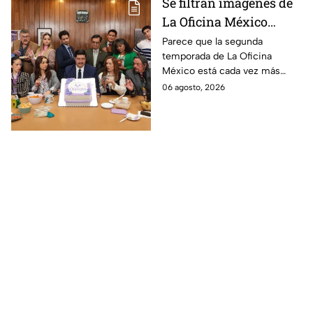
Se filtran imágenes de
La Oficina México
temporada 2 y un
Parece que la segunda
temporada de La Oficina
detalle desata teorías
México está cada vez más
entre los fans
cerca, pues el elenco ya se
06 agosto, 2026
encuentra en grabaciones y ya
se filtraron las primeras
imágenes del set.