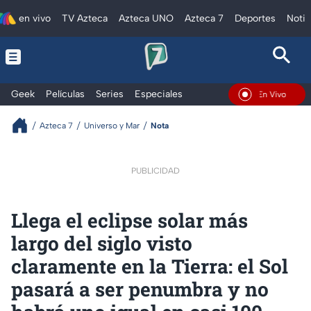
en vivo
TV Azteca
Azteca UNO
Azteca 7
Deportes
Notic
Geek
Películas
Series
Especiales
En Vivo
Azteca 7
Universo y Mar
Nota
PUBLICIDAD
Llega el eclipse solar más
largo del siglo visto
claramente en la Tierra: el Sol
pasará a ser penumbra y no