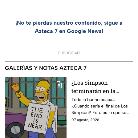
¡No te pierdas nuestro contenido, sigue a
Azteca 7 en Google News!
PUBLICIDAD
GALERÍAS Y NOTAS AZTECA 7
¿Los Simpson
terminarán en la
temporada 40? Actriz
Todo lo bueno acaba...
¿Cuándo sería el final de Los
de Bart Simpson da
Simpson? Esto es lo que se
IMPACTANTE
sabe:
07 agosto, 2026
declaración