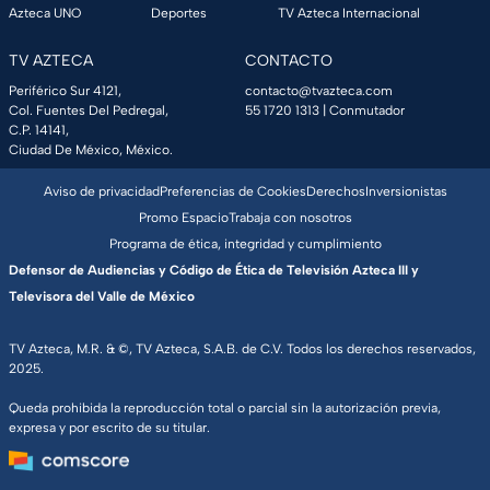
Azteca UNO
Deportes
TV Azteca Internacional
TV AZTECA
CONTACTO
Periférico Sur 4121,
contacto@tvazteca.com
Col. Fuentes Del Pedregal,
55 1720 1313
| Conmutador
C.P. 14141,
Ciudad De México, México.
Aviso de privacidad
Preferencias de Cookies
Derechos
Inversionistas
Promo Espacio
Trabaja con nosotros
Programa de ética, integridad y cumplimiento
Defensor de Audiencias y Código de Ética de Televisión Azteca III y
Televisora del Valle de México
TV Azteca, M.R. & ©, TV Azteca, S.A.B. de C.V. Todos los derechos reservados,
2025.
Queda prohibida la reproducción total o parcial sin la autorización previa,
expresa y por escrito de su titular.