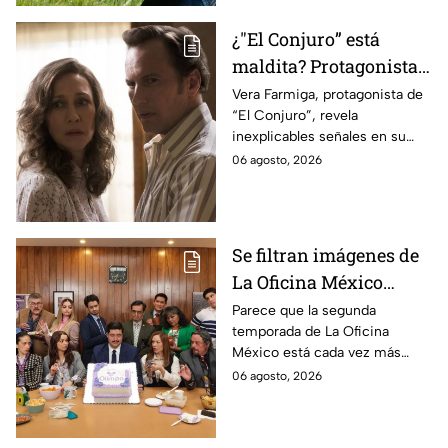
¿"El Conjuro” está
maldita? Protagonista
revela INQUIETANTES
Vera Farmiga, protagonista de
“El Conjuro”, revela
señales en su cuerpo
inexplicables señales en su
durante la grabación de
cuerpo durante el rodaje de la
06 agosto, 2026
la película
película
Se filtran imágenes de
La Oficina México
temporada 2 y un
Parece que la segunda
temporada de La Oficina
detalle desata teorías
México está cada vez más
entre los fans
cerca, pues el elenco ya se
06 agosto, 2026
encuentra en grabaciones y ya
se filtraron las primeras
imágenes del set.