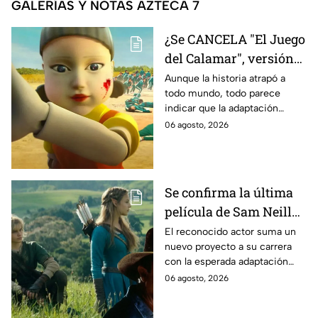
GALERÍAS Y NOTAS AZTECA 7
¿Se CANCELA "El Juego
del Calamar", versión
Estados Unidos? Esto
Aunque la historia atrapó a
todo mundo, todo parece
es lo que se sabe al
indicar que la adaptación
momento
podría ser cancelada:
06 agosto, 2026
Se confirma la última
película de Sam Neill
antes de morir: esto es
El reconocido actor suma un
nuevo proyecto a su carrera
lo que se sabe hasta
con la esperada adaptación
ahora
cinematográfica del popular
06 agosto, 2026
videojuego.