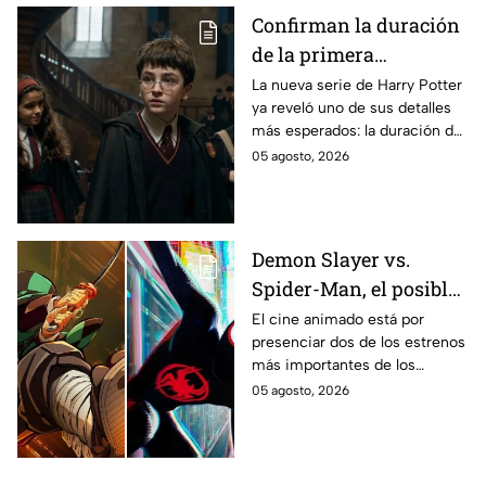
Confirman la duración
de la primera
temporada de Harry
La nueva serie de Harry Potter
ya reveló uno de sus detalles
Potter y emocionará a
más esperados: la duración de
los fans de los libros
la primera temporada basada
05 agosto, 2026
en los libros de J.K. Rowling.
Demon Slayer vs.
Spider-Man, el posible
gran enfrentamiento
El cine animado está por
presenciar dos de los estrenos
en taquilla del 2027
más importantes de los
últimos años.
05 agosto, 2026