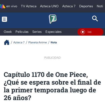
en vivo
TV Azteca
Azteca UNO
Azteca 7
Deportes
Notic
Geek
Películas
Series
Especiales
En Vivo
Azteca 7
Planeta Anime
Nota
PUBLICIDAD
Capítulo 1170 de One Piece,
¿Qué se espera sobre el final de
la primer temporada luego de
26 años?