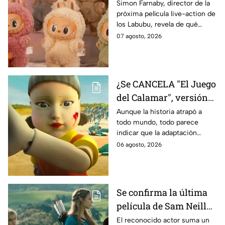
Labubu: de qué tratará
Simon Farnaby, director de la
próxima película live-action de
y cuándo se estrena
los Labubu, revela de qué
tratará la cinta. Aquí te
07 agosto, 2026
contamos los detalles.
¿Se CANCELA "El Juego
del Calamar", versión
Estados Unidos? Esto
Aunque la historia atrapó a
todo mundo, todo parece
es lo que se sabe al
indicar que la adaptación
momento
podría ser cancelada:
06 agosto, 2026
Se confirma la última
película de Sam Neill
antes de morir: esto es
El reconocido actor suma un