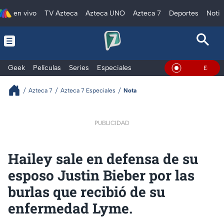
en vivo
TV Azteca
Azteca UNO
Azteca 7
Deportes
Notic
Geek
Películas
Series
Especiales
En Vivo
Azteca 7
Azteca 7 Especiales
Nota
PUBLICIDAD
Hailey sale en defensa de su
esposo Justin Bieber por las
burlas que recibió de su
enfermedad Lyme.