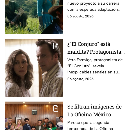
nuevo proyecto a su carrera
lo que se sabe hasta
con la esperada adaptación
ahora
cinematográfica del popular
06 agosto, 2026
videojuego.
¿"El Conjuro” está
maldita? Protagonista
revela INQUIETANTES
Vera Farmiga, protagonista de
“El Conjuro”, revela
señales en su cuerpo
inexplicables señales en su
durante la grabación de
cuerpo durante el rodaje de la
06 agosto, 2026
la película
película
Se filtran imágenes de
La Oficina México
temporada 2 y un
Parece que la segunda
temporada de La Oficina