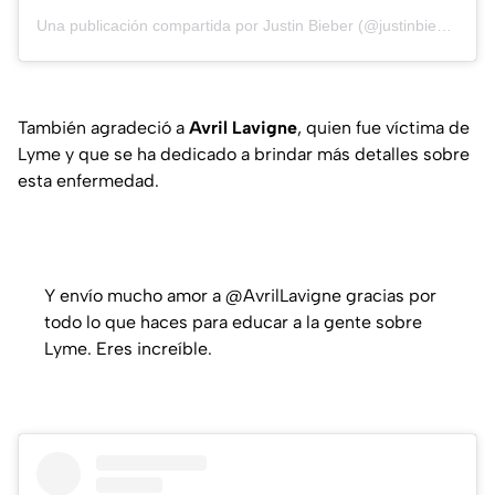
Una publicación compartida por
Justin Bieber
(@justinbieber) el
3
También agradeció a
Avril Lavigne
, quien fue víctima de
Lyme y que se ha dedicado a brindar más detalles sobre
esta enfermedad.
Y envío mucho amor a @AvrilLavigne gracias por
todo lo que haces para educar a la gente sobre
Lyme. Eres increíble.