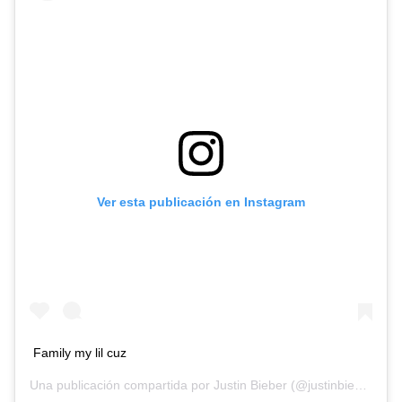
Ver esta publicación en Instagram
Family my lil cuz
Una publicación compartida por
Justin Bieber
(@justinbieber) el
2