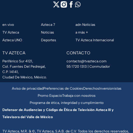
en vivo
Azteca 7
adn Noticias
TV Azteca
Noticias
a más +
Azteca UNO
Deportes
TV Azteca Internacional
TV AZTECA
CONTACTO
Periférico Sur 4121,
contacto@tvazteca.com
Col. Fuentes Del Pedregal,
55 1720 1313
| Conmutador
C.P. 14141,
Ciudad De México, México.
Aviso de privacidad
Preferencias de Cookies
Derechos
Inversionistas
Promo Espacio
Trabaja con nosotros
Programa de ética, integridad y cumplimiento
Defensor de Audiencias y Código de Ética de Televisión Azteca III y
Televisora del Valle de México
TV Azteca, M.R. & ©, TV Azteca, S.A.B. de C.V. Todos los derechos reservados,