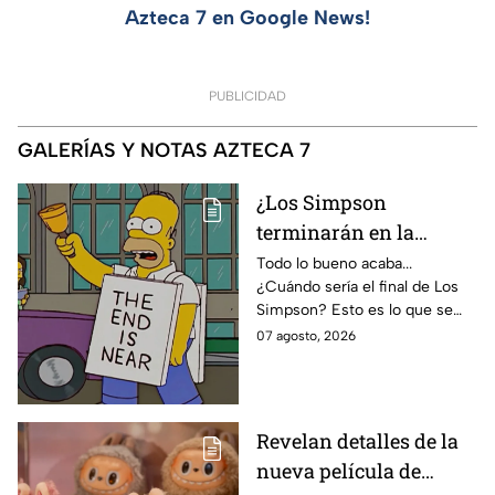
Azteca 7 en Google News!
PUBLICIDAD
GALERÍAS Y NOTAS AZTECA 7
¿Los Simpson
terminarán en la
temporada 40? Actriz
Todo lo bueno acaba...
¿Cuándo sería el final de Los
de Bart Simpson da
Simpson? Esto es lo que se
IMPACTANTE
sabe:
07 agosto, 2026
declaración
Revelan detalles de la
nueva película de