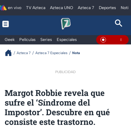
en vivo
TV Azteca
Azteca UNO
Azteca 7
Deportes
Notic
Geek
Películas
Series
Especiales
En Vivo
Azteca 7
Azteca 7 Especiales
Nota
PUBLICIDAD
Margot Robbie revela que
sufre el ‘Síndrome del
Impostor’. Descubre en qué
consiste este trastorno.