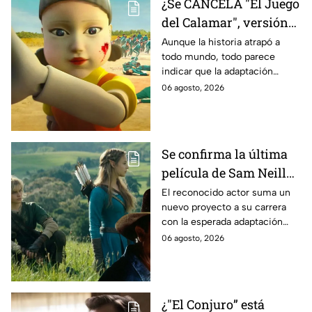
¿Se CANCELA "El Juego
del Calamar", versión
Estados Unidos? Esto
Aunque la historia atrapó a
todo mundo, todo parece
es lo que se sabe al
indicar que la adaptación
momento
podría ser cancelada:
06 agosto, 2026
Se confirma la última
película de Sam Neill
antes de morir: esto es
El reconocido actor suma un
nuevo proyecto a su carrera
lo que se sabe hasta
con la esperada adaptación
ahora
cinematográfica del popular
06 agosto, 2026
videojuego.
¿"El Conjuro” está