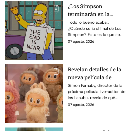
¿Los Simpson
terminarán en la
temporada 40? Actriz
Todo lo bueno acaba...
¿Cuándo sería el final de Los
de Bart Simpson da
Simpson? Esto es lo que se
IMPACTANTE
sabe:
07 agosto, 2026
declaración
Revelan detalles de la
nueva película de
Labubu: de qué tratará
Simon Farnaby, director de la
próxima película live-action de
y cuándo se estrena
los Labubu, revela de qué
tratará la cinta. Aquí te
07 agosto, 2026
contamos los detalles.