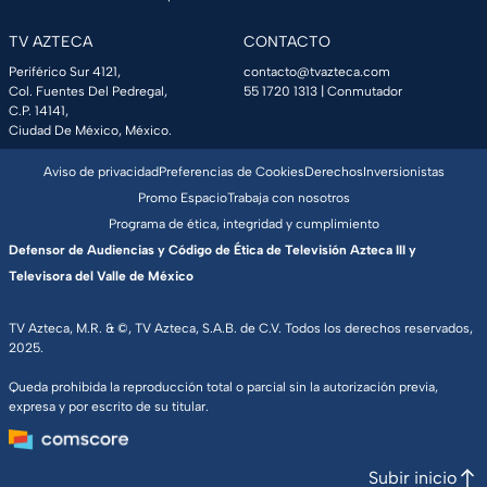
TV AZTECA
CONTACTO
Periférico Sur 4121,
contacto@tvazteca.com
Col. Fuentes Del Pedregal,
55 1720 1313
| Conmutador
C.P. 14141,
Ciudad De México, México.
Aviso de privacidad
Preferencias de Cookies
Derechos
Inversionistas
Promo Espacio
Trabaja con nosotros
Programa de ética, integridad y cumplimiento
Defensor de Audiencias y Código de Ética de Televisión Azteca III y
Televisora del Valle de México
TV Azteca, M.R. & ©, TV Azteca, S.A.B. de C.V. Todos los derechos reservados,
2025.
Queda prohibida la reproducción total o parcial sin la autorización previa,
expresa y por escrito de su titular.
Subir inicio