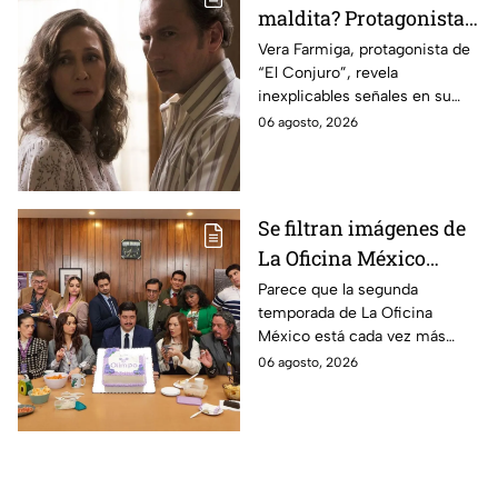
maldita? Protagonista
revela INQUIETANTES
Vera Farmiga, protagonista de
“El Conjuro”, revela
señales en su cuerpo
inexplicables señales en su
durante la grabación de
cuerpo durante el rodaje de la
06 agosto, 2026
la película
película
Se filtran imágenes de
La Oficina México
temporada 2 y un
Parece que la segunda
temporada de La Oficina
detalle desata teorías
México está cada vez más
entre los fans
cerca, pues el elenco ya se
06 agosto, 2026
encuentra en grabaciones y ya
se filtraron las primeras
imágenes del set.