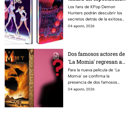
libro de arte con más de
Los fans de KPop Demon
Hunters podrán descubrir los
500 ilustraciones
secretos detrás de la exitosa
inéditas: ¿se venderá
película gracias a un nuevo
04 agosto, 2026
en México?
libro de arte oficial. Te
decimos si llegará a México.
Dos famosos actores de
'La Momia' regresan a
la nueva película;
Para la nueva película de ‘La
Momia’ se confirma la
descubre de quiénes se
presencia de dos famosos
tratan
actores, ya se dio a conocer
04 agosto, 2026
de quiénes se tratan y cuándo
se estrena