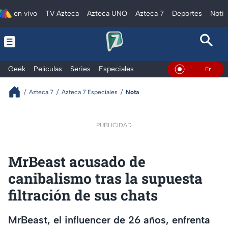
en vivo
TV Azteca
Azteca UNO
Azteca 7
Deportes
Notic
Geek
Películas
Series
Especiales
En Vivo
Azteca 7
Azteca 7 Especiales
Nota
PUBLICIDAD
MrBeast acusado de
canibalismo tras la supuesta
filtración de sus chats
MrBeast, el influencer de 26 años, enfrenta