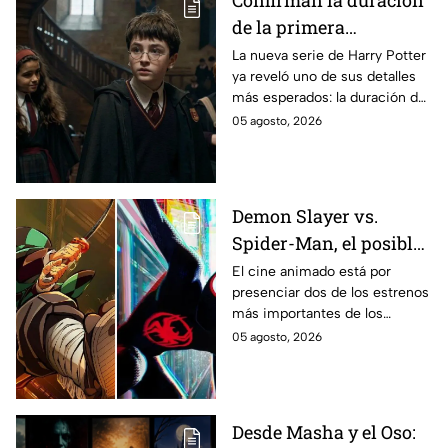
de la primera
temporada de Harry
La nueva serie de Harry Potter
ya reveló uno de sus detalles
Potter y emocionará a
más esperados: la duración de
los fans de los libros
la primera temporada basada
05 agosto, 2026
en los libros de J.K. Rowling.
Demon Slayer vs.
Spider-Man, el posible
gran enfrentamiento
El cine animado está por
presenciar dos de los estrenos
en taquilla del 2027
más importantes de los
últimos años.
05 agosto, 2026
Desde Masha y el Oso: