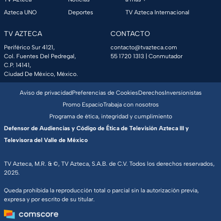
Azteca UNO
Deportes
TV Azteca Internacional
TV AZTECA
CONTACTO
Periférico Sur 4121,
contacto@tvazteca.com
Col. Fuentes Del Pedregal,
55 1720 1313
| Conmutador
C.P. 14141,
Ciudad De México, México.
Aviso de privacidad
Preferencias de Cookies
Derechos
Inversionistas
Promo Espacio
Trabaja con nosotros
Programa de ética, integridad y cumplimiento
Defensor de Audiencias y Código de Ética de Televisión Azteca III y
Televisora del Valle de México
TV Azteca, M.R. & ©, TV Azteca, S.A.B. de C.V. Todos los derechos reservados,
2025.
Queda prohibida la reproducción total o parcial sin la autorización previa,
expresa y por escrito de su titular.