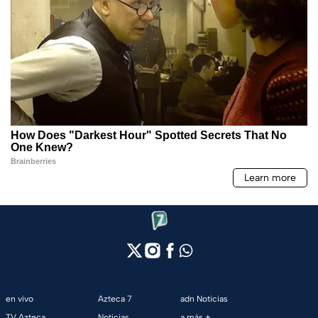
en vivo
Azteca 7
adn Noticias
TV Azteca
Noticias
a más +