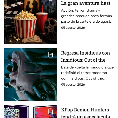
La gran aventura hasta
El Final de la Calle Oak
Acción, terror, drama y
grandes producciones forman
con Anne Hathaway.
parte de la cartelera de agosto
Esta es la lista
en México.
05 agosto, 2026
completa de los
estrenos en cines para
agosto de 2026 en
México
Regresa Insidious con
Insidious: Out of the
Further; esto revela el
Está de vuelta la franquicia que
redefinió el terror moderno
aterrador primer tráiler
con Insidious: Out of the
Further. Te contamos todo lo
05 agosto, 2026
que se sabe de la película para
que no te la pierdas.
KPop Demon Hunters
tendrá un espectacular