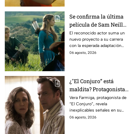
Se confirma la última
película de Sam Neill
antes de morir: esto es
El reconocido actor suma un
nuevo proyecto a su carrera
lo que se sabe hasta
con la esperada adaptación
ahora
cinematográfica del popular
06 agosto, 2026
videojuego.
¿"El Conjuro” está
maldita? Protagonista
revela INQUIETANTES
Vera Farmiga, protagonista de
“El Conjuro”, revela
señales en su cuerpo
inexplicables señales en su
durante la grabación de
cuerpo durante el rodaje de la
06 agosto, 2026
la película
película