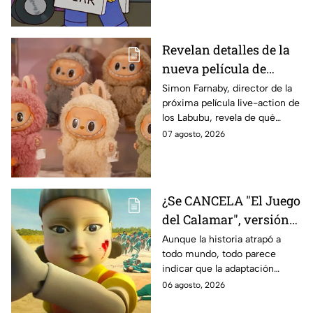
Revelan detalles de la
nueva película de
Labubu: de qué tratará
Simon Farnaby, director de la
próxima película live-action de
y cuándo se estrena
los Labubu, revela de qué
tratará la cinta. Aquí te
07 agosto, 2026
contamos los detalles.
¿Se CANCELA "El Juego
del Calamar", versión
Estados Unidos? Esto
Aunque la historia atrapó a
todo mundo, todo parece
es lo que se sabe al
indicar que la adaptación
momento
podría ser cancelada:
06 agosto, 2026