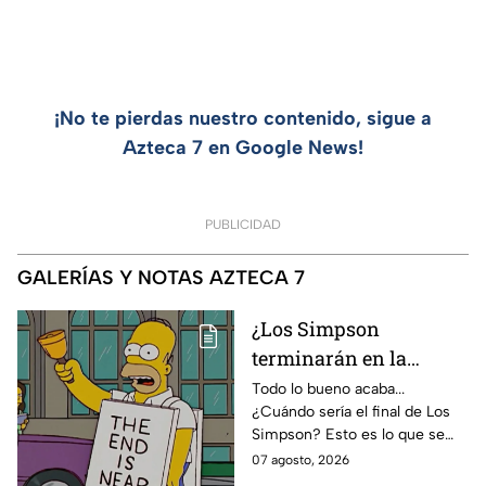
¡No te pierdas nuestro contenido, sigue a
Azteca 7 en Google News!
PUBLICIDAD
GALERÍAS Y NOTAS AZTECA 7
¿Los Simpson
terminarán en la
temporada 40? Actriz
Todo lo bueno acaba...
¿Cuándo sería el final de Los
de Bart Simpson da
Simpson? Esto es lo que se
IMPACTANTE
sabe:
07 agosto, 2026
declaración