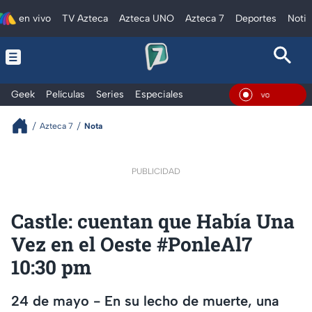
en vivo
TV Azteca
Azteca UNO
Azteca 7
Deportes
Notic
Geek
Películas
Series
Especiales
En Vi
Azteca 7
Nota
PUBLICIDAD
Castle: cuentan que Había Una
Vez en el Oeste #PonleAl7
10:30 pm
24 de mayo - En su lecho de muerte, una