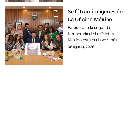
Se filtran imágenes de
La Oficina México
temporada 2 y un
Parece que la segunda
temporada de La Oficina
detalle desata teorías
México está cada vez más
entre los fans
cerca, pues el elenco ya se
06 agosto, 2026
encuentra en grabaciones y ya
se filtraron las primeras
imágenes del set.