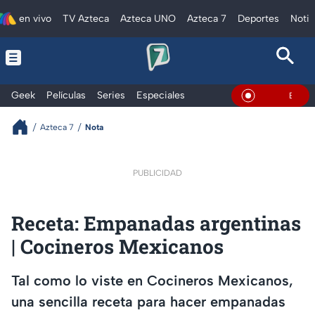
en vivo
TV Azteca
Azteca UNO
Azteca 7
Deportes
Notic
Geek
Películas
Series
Especiales
En Vivo
Azteca 7
Nota
PUBLICIDAD
Receta: Empanadas argentinas
| Cocineros Mexicanos
Tal como lo viste en Cocineros Mexicanos,
una sencilla receta para hacer empanadas