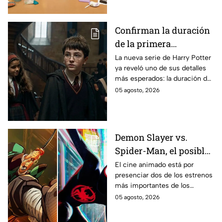
se filtraron las primeras
imágenes del set.
Confirman la duración
de la primera
temporada de Harry
La nueva serie de Harry Potter
ya reveló uno de sus detalles
Potter y emocionará a
más esperados: la duración de
los fans de los libros
la primera temporada basada
05 agosto, 2026
en los libros de J.K. Rowling.
Demon Slayer vs.
Spider-Man, el posible
gran enfrentamiento
El cine animado está por
presenciar dos de los estrenos
en taquilla del 2027
más importantes de los
últimos años.
05 agosto, 2026