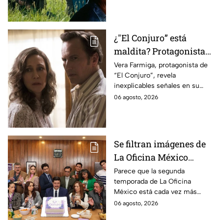
videojuego.
¿"El Conjuro” está
maldita? Protagonista
revela INQUIETANTES
Vera Farmiga, protagonista de
“El Conjuro”, revela
señales en su cuerpo
inexplicables señales en su
durante la grabación de
cuerpo durante el rodaje de la
06 agosto, 2026
la película
película
Se filtran imágenes de
La Oficina México
temporada 2 y un
Parece que la segunda
temporada de La Oficina
detalle desata teorías
México está cada vez más
entre los fans
cerca, pues el elenco ya se
06 agosto, 2026
encuentra en grabaciones y ya