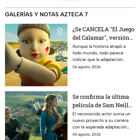
GALERÍAS Y NOTAS AZTECA 7
¿Se CANCELA "El Juego
del Calamar", versión
Estados Unidos? Esto
Aunque la historia atrapó a
todo mundo, todo parece
es lo que se sabe al
indicar que la adaptación
momento
podría ser cancelada:
06 agosto, 2026
Se confirma la última
película de Sam Neill
antes de morir: esto es
El reconocido actor suma un
nuevo proyecto a su carrera
lo que se sabe hasta
con la esperada adaptación
ahora
cinematográfica del popular
06 agosto, 2026