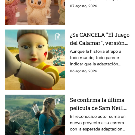
tratará la cinta. Aquí te
07 agosto, 2026
contamos los detalles.
¿Se CANCELA "El Juego
del Calamar", versión
Estados Unidos? Esto
Aunque la historia atrapó a
todo mundo, todo parece
es lo que se sabe al
indicar que la adaptación
momento
podría ser cancelada:
06 agosto, 2026
Se confirma la última
película de Sam Neill
antes de morir: esto es
El reconocido actor suma un
nuevo proyecto a su carrera
lo que se sabe hasta
con la esperada adaptación
ahora