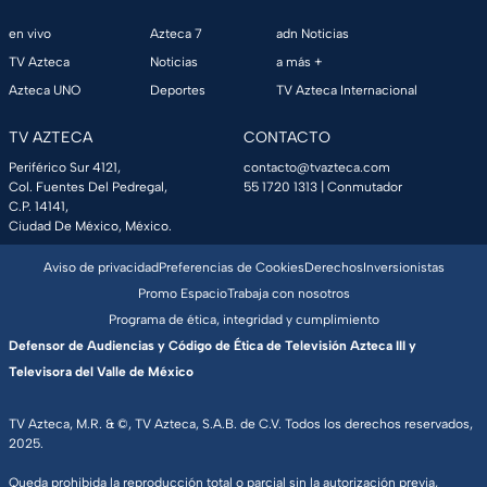
en vivo
Azteca 7
adn Noticias
TV Azteca
Noticias
a más +
Azteca UNO
Deportes
TV Azteca Internacional
TV AZTECA
CONTACTO
Periférico Sur 4121,
contacto@tvazteca.com
Col. Fuentes Del Pedregal,
55 1720 1313
| Conmutador
C.P. 14141,
Ciudad De México, México.
Aviso de privacidad
Preferencias de Cookies
Derechos
Inversionistas
Promo Espacio
Trabaja con nosotros
Programa de ética, integridad y cumplimiento
Defensor de Audiencias y Código de Ética de Televisión Azteca III y
Televisora del Valle de México
TV Azteca, M.R. & ©, TV Azteca, S.A.B. de C.V. Todos los derechos reservados,
2025.
Queda prohibida la reproducción total o parcial sin la autorización previa,