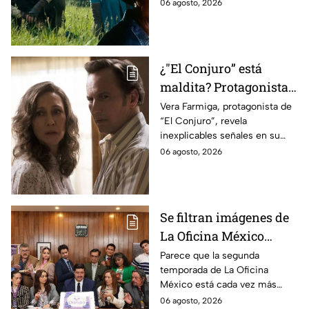
cinematográfica del popular
06 agosto, 2026
videojuego.
¿"El Conjuro” está
maldita? Protagonista
revela INQUIETANTES
Vera Farmiga, protagonista de
“El Conjuro”, revela
señales en su cuerpo
inexplicables señales en su
durante la grabación de
cuerpo durante el rodaje de la
06 agosto, 2026
la película
película
Se filtran imágenes de
La Oficina México
temporada 2 y un
Parece que la segunda
temporada de La Oficina
detalle desata teorías
México está cada vez más
entre los fans
cerca, pues el elenco ya se
06 agosto, 2026