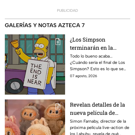
PUBLICIDAD
GALERÍAS Y NOTAS AZTECA 7
¿Los Simpson
terminarán en la
temporada 40? Actriz
Todo lo bueno acaba...
¿Cuándo sería el final de Los
de Bart Simpson da
Simpson? Esto es lo que se
IMPACTANTE
sabe:
07 agosto, 2026
declaración
Revelan detalles de la
nueva película de
Labubu: de qué tratará
Simon Farnaby, director de la
próxima película live-action de
y cuándo se estrena
los Labubu, revela de qué