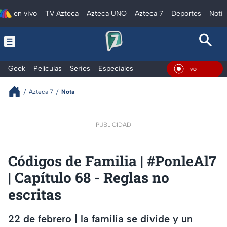
en vivo
TV Azteca
Azteca UNO
Azteca 7
Deportes
Notic
Geek
Películas
Series
Especiales
En Vivo
Azteca 7
Nota
PUBLICIDAD
Códigos de Familia | #PonleAl7
| Capítulo 68 - Reglas no
escritas
22 de febrero | la familia se divide y un