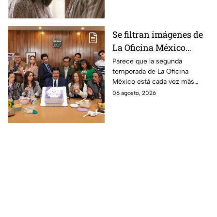
Se filtran imágenes de
La Oficina México
temporada 2 y un
Parece que la segunda
temporada de La Oficina
detalle desata teorías
México está cada vez más
entre los fans
cerca, pues el elenco ya se
06 agosto, 2026
encuentra en grabaciones y ya
se filtraron las primeras
imágenes del set.