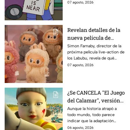
sabe:
07 agosto, 2026
declaración
Revelan detalles de la
nueva película de
Labubu: de qué tratará
Simon Farnaby, director de la
próxima película live-action de
y cuándo se estrena
los Labubu, revela de qué
tratará la cinta. Aquí te
07 agosto, 2026
contamos los detalles.
¿Se CANCELA "El Juego
del Calamar", versión
Estados Unidos? Esto
Aunque la historia atrapó a
todo mundo, todo parece
es lo que se sabe al
indicar que la adaptación
momento
podría ser cancelada:
06 agosto, 2026