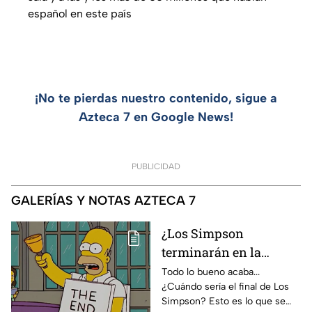
español en este país
¡No te pierdas nuestro contenido, sigue a
Azteca 7 en Google News!
PUBLICIDAD
GALERÍAS Y NOTAS AZTECA 7
¿Los Simpson
terminarán en la
temporada 40? Actriz
Todo lo bueno acaba...
¿Cuándo sería el final de Los
de Bart Simpson da
Simpson? Esto es lo que se
IMPACTANTE