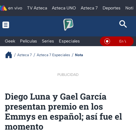
en vivo
TV Azteca
Azteca UNO
Azteca 7
Deportes
Notic
Geek
Películas
Series
Especiales
En Vivo
Azteca 7
Azteca 7 Especiales
Nota
PUBLICIDAD
Diego Luna y Gael García
presentan premio en los
Emmys en español; así fue el
momento