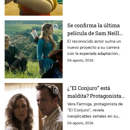
Se confirma la última
película de Sam Neill
antes de morir: esto es
El reconocido actor suma un
nuevo proyecto a su carrera
lo que se sabe hasta
con la esperada adaptación
ahora
cinematográfica del popular
06 agosto, 2026
videojuego.
¿"El Conjuro” está
maldita? Protagonista
revela INQUIETANTES
Vera Farmiga, protagonista de
“El Conjuro”, revela
señales en su cuerpo
inexplicables señales en su
durante la grabación de
cuerpo durante el rodaje de la
06 agosto, 2026
la película
película