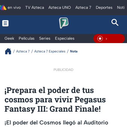
en vivo
TV Azteca
Azteca UNO
Azteca 7
Deportes
Notic
Geek
Películas
Series
Especiales
En Vivo
Azteca 7
Azteca 7 Especiales
Nota
PUBLICIDAD
¡Prepara el poder de tus
cosmos para vivir Pegasus
Fantasy III: Grand Finale!
¡El poder del Cosmos llegó al Auditorio