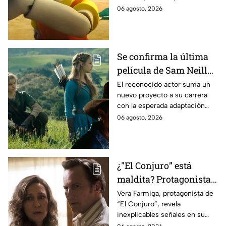
momento
podría ser cancelada:
06 agosto, 2026
Se confirma la última
película de Sam Neill
antes de morir: esto es
El reconocido actor suma un
nuevo proyecto a su carrera
lo que se sabe hasta
con la esperada adaptación
ahora
cinematográfica del popular
06 agosto, 2026
videojuego.
¿"El Conjuro” está
maldita? Protagonista
revela INQUIETANTES
Vera Farmiga, protagonista de
“El Conjuro”, revela
señales en su cuerpo
inexplicables señales en su
durante la grabación de
cuerpo durante el rodaje de la