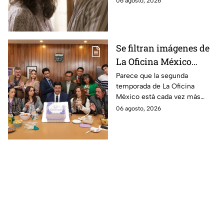
06 agosto, 2026
la película
película
Se filtran imágenes de
La Oficina México
temporada 2 y un
Parece que la segunda
temporada de La Oficina
detalle desata teorías
México está cada vez más
entre los fans
cerca, pues el elenco ya se
06 agosto, 2026
encuentra en grabaciones y ya
se filtraron las primeras
imágenes del set.