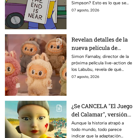
Simpson? Esto es lo que se
IMPACTANTE
sabe:
07 agosto, 2026
declaración
Revelan detalles de la
nueva película de
Labubu: de qué tratará
Simon Farnaby, director de la
próxima película live-action de
y cuándo se estrena
los Labubu, revela de qué
tratará la cinta. Aquí te
07 agosto, 2026
contamos los detalles.
¿Se CANCELA "El Juego
del Calamar", versión
Estados Unidos? Esto
Aunque la historia atrapó a
todo mundo, todo parece
es lo que se sabe al
indicar que la adaptación