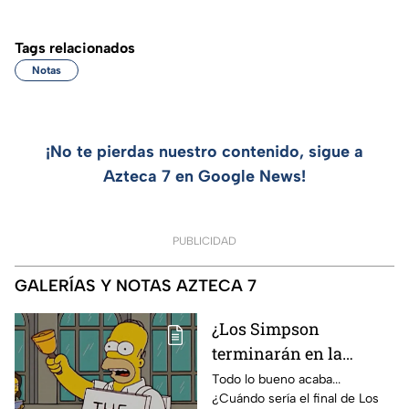
Tags relacionados
Notas
¡No te pierdas nuestro contenido, sigue a
Azteca 7 en Google News!
PUBLICIDAD
GALERÍAS Y NOTAS AZTECA 7
¿Los Simpson
terminarán en la
temporada 40? Actriz
Todo lo bueno acaba...
¿Cuándo sería el final de Los
de Bart Simpson da