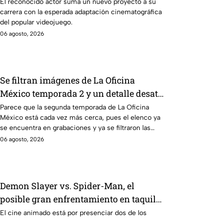
sabe hasta ahora
El reconocido actor suma un nuevo proyecto a su
carrera con la esperada adaptación cinematográfica
del popular videojuego.
06 agosto, 2026
Se filtran imágenes de La Oficina
México temporada 2 y un detalle desata
teorías entre los fans
Parece que la segunda temporada de La Oficina
México está cada vez más cerca, pues el elenco ya
se encuentra en grabaciones y ya se filtraron las
primeras imágenes del set.
06 agosto, 2026
Demon Slayer vs. Spider-Man, el
posible gran enfrentamiento en taquilla
del 2027
El cine animado está por presenciar dos de los