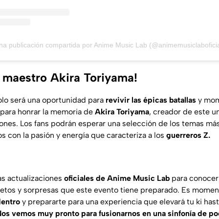
na publicación compartida por Anime Music Lab (@animemusiclaboficia
 maestro Akira Toriyama!
olo será una oportunidad para
revivir las épicas batallas
y mom
 para honrar la memoria de
Akira Toriyama
, creador de este u
ones. Los fans podrán esperar una selección de los temas m
os con la pasión y energía que caracteriza a los
guerreros Z.
as actualizaciones
oficiales de Anime Music Lab
para conocer
letos y sorpresas que este evento tiene preparado. Es mome
dentro
y prepararte para una experiencia que elevará tu ki has
Nos vemos muy pronto para fusionarnos en una sinfonía de pod