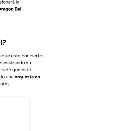
ionará la
ragon Ball.
l?
a que este concierto
canalizando su
urado que este
ndo una
orquesta en
entes.