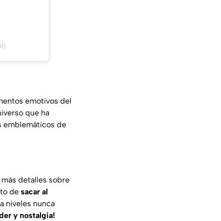
l)
entos emotivos del
niverso que ha
ás emblemáticos de
 más detalles sobre
nto de
sacar al
ta niveles nunca
er y nostalgia!