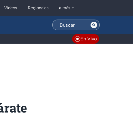
Regionales
Videos
a más +
En Vivo
árate