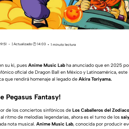
19:51
| Actualizado 🕑 14:03
1 minuto lectura
n su ki, pues
Anime Music Lab
ha anunciado que en 2025 pod
nfónico oficial de Dragon Ball en México y Latinoamérica, est
ca que rendirá homenaje al legado de
Akira Toriyama.
de Pegasus Fantasy!
ador de los conciertos sinfónicos de
Los Caballeros del Zodiac
al ritmo de melodías legendarias, ahora es el turno de los
sai
ada nota musical.
Anime Music Lab
, conocida por producir ev