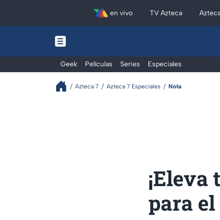
en vivo
TV Azteca
Aztec
Geek
Películas
Series
Especiales
Azteca 7
Azteca 7 Especiales
Nota
¡Eleva 
para el