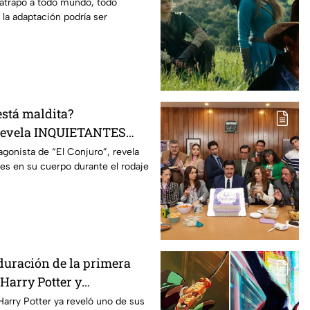
mento
 atrapó a todo mundo, todo
 la adaptación podría ser
está maldita?
 revela INQUIETANTES
 cuerpo durante la
agonista de “El Conjuro”, revela
les en su cuerpo durante el rodaje
a película
duración de la primera
Harry Potter y
os fans de los libros
Harry Potter ya reveló uno de sus