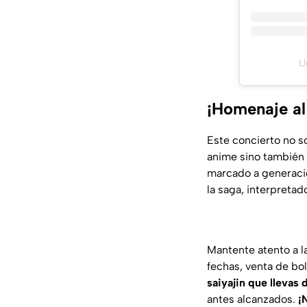
U
¡Homenaje al
Este concierto no s
anime sino también
marcado a generaci
la saga, interpretad
Mantente atento a l
fechas, venta de bo
saiyajin que llevas 
antes alcanzados.
¡