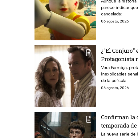
se sabe al mo
Aunque la historia
parece indicar que
cancelada:
06 agosto, 2026
¿"El Conjuro” 
Protagonista
señales en su
Vera Farmiga, prot
inexplicables seña
grabación de l
de la película
06 agosto, 2026
Confirman la 
temporada de 
emocionará a l
La nueva serie de 