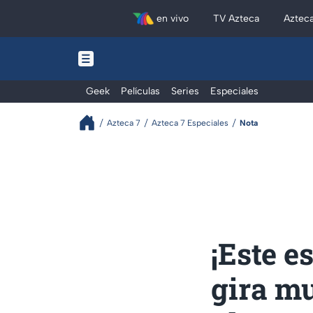
en vivo
TV Azteca
Aztec
Geek
Películas
Series
Especiales
Azteca 7
Azteca 7 Especiales
Nota
¡Este e
gira m