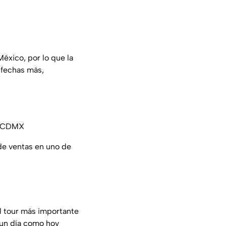
éxico, por lo que la
 fechas más,
en CDMX
 de ventas en uno de
l tour más importante
 un día como hoy