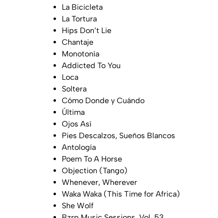
La Bicicleta
La Tortura
Hips Don’t Lie
Chantaje
Monotonía
Addicted To You
Loca
Soltera
Cómo Donde y Cuándo
Última
Ojos Así
Pies Descalzos, Sueños Blancos
Antología
Poem To A Horse
Objection (Tango)
Whenever, Wherever
Waka Waka (This Time for Africa)
She Wolf
Bzrp Music Sessions, Vol. 53