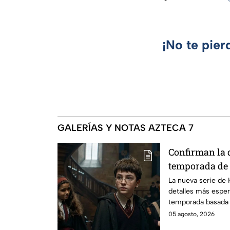
¡No te pier
GALERÍAS Y NOTAS AZTECA 7
Confirman la 
temporada de 
emocionará a l
La nueva serie de 
detalles más esper
temporada basada e
05 agosto, 2026