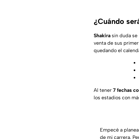
¿Cuándo será
Shakira
sin duda se 
venta de sus primer
quedando el calenda
Al tener
7 fechas c
los estadios con m
Empecé a planear
de mi carrera. P