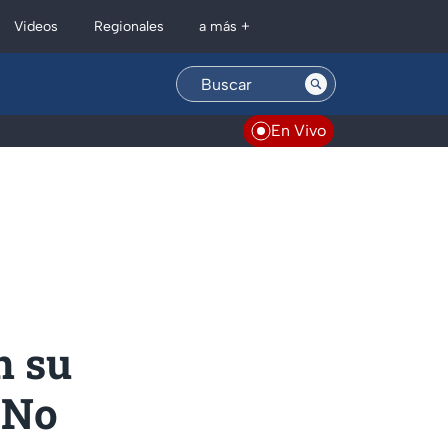
Regionales
Videos
a más +
En Vivo
n su
 No