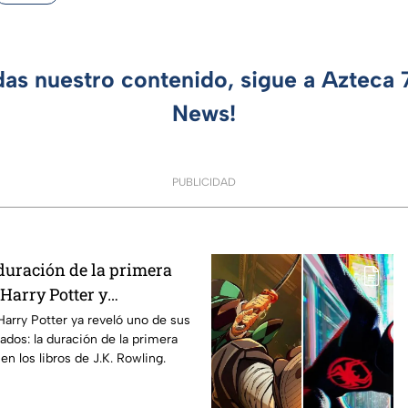
das nuestro contenido, sigue a Azteca
News!
PUBLICIDAD
duración de la primera
Harry Potter y
os fans de los libros
Harry Potter ya reveló uno de sus
ados: la duración de la primera
n los libros de J.K. Rowling.