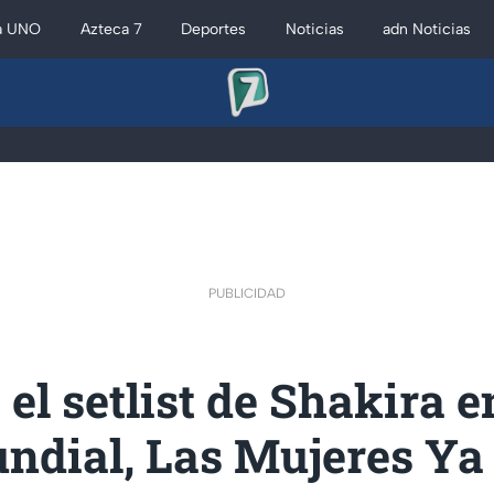
a UNO
Azteca 7
Deportes
Noticias
adn Noticias
PUBLICIDAD
s el setlist de Shakira e
undial, Las Mujeres Ya