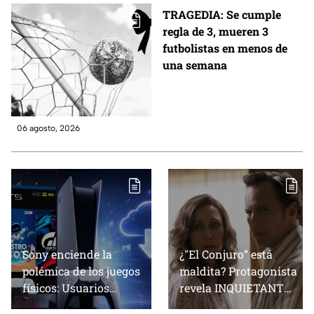
TRAGEDIA: Se cumple
regla de 3, mueren 3
futbolistas en menos de
una semana
06 agosto, 2026
Sony enciende la
¿"El Conjuro” está
polémica de los juegos
maldita? Protagonista
físicos: Usuarios
revela INQUIETANTES
reportan
señales en su cuerpo