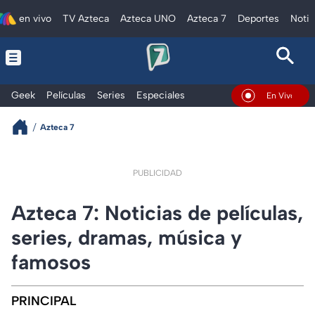
en vivo
TV Azteca
Azteca UNO
Azteca 7
Deportes
Notic
Geek
Películas
Series
Especiales
En Vivo
Azteca 7
PUBLICIDAD
Azteca 7: Noticias de películas,
series, dramas, música y
famosos
PRINCIPAL