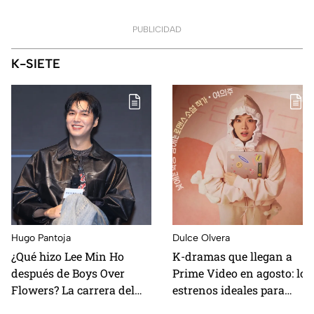
DETERMINANTE
durante la grabación
mensaje en cajas de
de la película
PUBLICIDAD
PlayStation 5
K-SIETE
Hugo Pantoja
Dulce Olvera
¿Qué hizo Lee Min Ho
K-dramas que llegan a
después de Boys Over
Prime Video en agosto: los
Flowers? La carrera del
estrenos ideales para
actor de kdramas
maratonear durante las