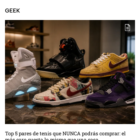
explicada después de su
vacaciones
GEEK
aparente alejamiento del
ojo público
Top 5 pares de tenis que NUNCA podrás comprar: el
más caro cuesta lo mismo que una casa