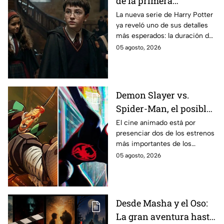
de la primera
temporada de Harry
La nueva serie de Harry Potter
ya reveló uno de sus detalles
Potter y emocionará a
más esperados: la duración de
los fans de los libros
la primera temporada basada
05 agosto, 2026
en los libros de J.K. Rowling.
Demon Slayer vs.
Spider-Man, el posible
gran enfrentamiento
El cine animado está por
presenciar dos de los estrenos
en taquilla del 2027
más importantes de los
últimos años.
05 agosto, 2026
Desde Masha y el Oso:
La gran aventura hasta