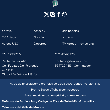
en vivo
Azteca 7
adn Noticias
TV Azteca
Noticias
a más +
Azteca UNO
Deportes
TV Azteca Internacional
TV AZTECA
CONTACTO
Periférico Sur 4121,
contacto@tvazteca.com
Col. Fuentes Del Pedregal,
55 1720 1313
| Conmutador
C.P. 14141,
Ciudad De México, México.
Aviso de privacidad
Preferencias de Cookies
Derechos
Inversionistas
Promo Espacio
Trabaja con nosotros
Programa de ética, integridad y cumplimiento
Defensor de Audiencias y Código de Ética de Televisión Azteca III y
Televisora del Valle de México