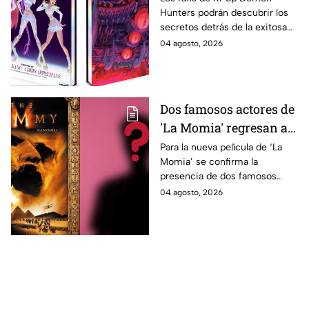
Hunters podrán descubrir los
500 ilustraciones
secretos detrás de la exitosa
inéditas: ¿se venderá
película gracias a un nuevo
04 agosto, 2026
en México?
libro de arte oficial. Te
decimos si llegará a México.
Dos famosos actores de
'La Momia' regresan a
la nueva película;
Para la nueva película de ‘La
Momia’ se confirma la
descubre de quiénes se
presencia de dos famosos
tratan
actores, ya se dio a conocer
04 agosto, 2026
de quiénes se tratan y cuándo
se estrena