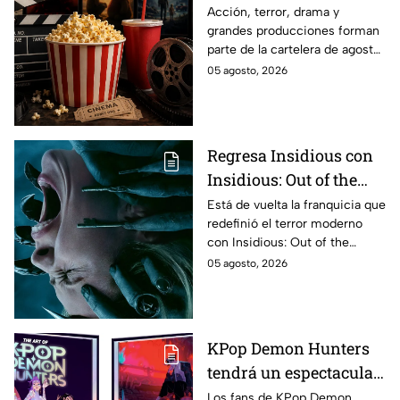
El Final de la Calle Oak
Acción, terror, drama y
grandes producciones forman
con Anne Hathaway.
parte de la cartelera de agosto
Esta es la lista
en México.
05 agosto, 2026
completa de los
estrenos en cines para
agosto de 2026 en
México
Regresa Insidious con
Insidious: Out of the
Further; esto revela el
Está de vuelta la franquicia que
redefinió el terror moderno
aterrador primer tráiler
con Insidious: Out of the
Further. Te contamos todo lo
05 agosto, 2026
que se sabe de la película para
que no te la pierdas.
KPop Demon Hunters
tendrá un espectacular
libro de arte con más de
Los fans de KPop Demon