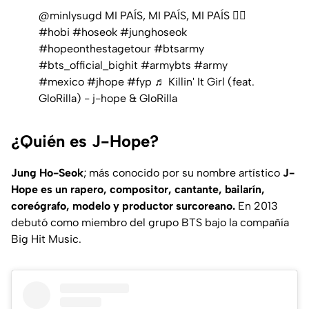
@minlysugd
MI PAÍS, MI PAÍS, MI PAÍS 😮‍💨
#hobi
#hoseok
#junghoseok
#hopeonthestagetour
#btsarmy
#bts_official_bighit
#armybts
#army
#mexico
#jhope
#fyp
♬ Killin' It Girl (feat.
GloRilla) - j-hope & GloRilla
¿Quién es J-Hope?
Jung Ho-Seok
; más conocido por su nombre artístico
J-
Hope es un rapero, compositor, cantante, bailarín,
coreógrafo, modelo y productor surcoreano.
En 2013
debutó como miembro del grupo BTS bajo la compañía
Big Hit Music.