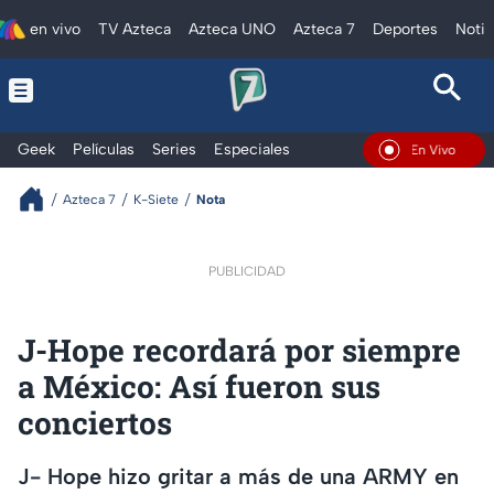
en vivo
TV Azteca
Azteca UNO
Azteca 7
Deportes
Notic
Geek
Películas
Series
Especiales
En Vivo
Azteca 7
K-Siete
Nota
PUBLICIDAD
J-Hope recordará por siempre
a México: Así fueron sus
conciertos
J- Hope hizo gritar a más de una ARMY en