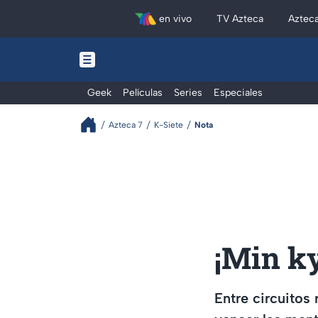
en vivo
TV Azteca
Aztec
Geek
Películas
Series
Especiales
Azteca 7
K-Siete
Nota
¡Min ky
Entre circuitos