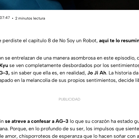
 07:47
2 minutos lectura
te perdiste el capítulo 8 de No Soy un Robot,
aquí te lo resumi
ión se entrelazan de una manera asombrosa en este episodio, d
 Kyu
se ven completamente desbordados por los sentimiento
G-3,
sin saber que ella es, en realidad,
Jo Ji Ah
. La historia d
apado en la melancolía de sus propios sentimientos, decide li
PUBLICIDAD
fin
se atreve a confesar a AG-3
lo que su corazón ha estado g
ana. Porque, en lo profundo de su ser, los impulsos que siente
e amor, chisporroteos de esperanza que lo hacen soñar con al