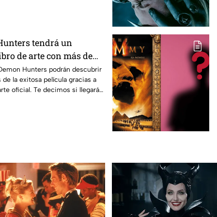
unters tendrá un
ibro de arte con más de
nes inéditas: ¿se venderá
Demon Hunters podrán descubrir
 de la exitosa película gracias a
rte oficial. Te decimos si llegará a