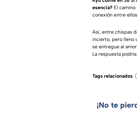
Kyu confíe en Jo Ji
esencia?
El camino h
conexión entre ello
Así, entre chispas d
incierto, pero lleno
se entregue al amor
La respuesta podría
Tags relacionados
¡No te pier