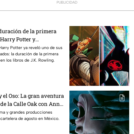
PUBLICIDAD
duración de la primera
Harry Potter y
os fans de los libros
Harry Potter ya reveló uno de sus
ados: la duración de la primera
n los libros de J.K. Rowling.
 el Oso: La gran aventura
 de la Calle Oak con Anne
 es la lista completa de
rama y grandes producciones
 cartelera de agosto en México.
n cines para agosto de
co