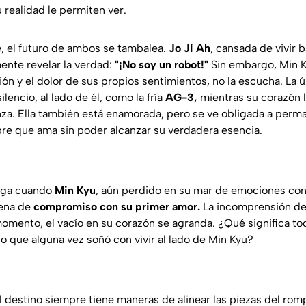
 realidad le permiten ver.
e, el futuro de ambos se tambalea.
Jo Ji Ah
, cansada de vivir 
ente revelar la verdad:
"¡No soy un robot!"
Sin embargo, Min 
ión y el dolor de sus propios sentimientos, no la escucha. La 
lencio, al lado de él, como la fría
AG-3,
mientras su corazón l
za. Ella también está enamorada, pero se ve obligada a perm
e que ama sin poder alcanzar su verdadera esencia.
lega cuando
Min Kyu
, aún perdido en su mar de emociones con
cena de
compromiso con su primer amor.
La incomprensión de 
momento, el vacío en su corazón se agranda. ¿Qué significa tod
 lo que alguna vez soñó con vivir al lado de Min Kyu?
 destino siempre tiene maneras de alinear las piezas del rom