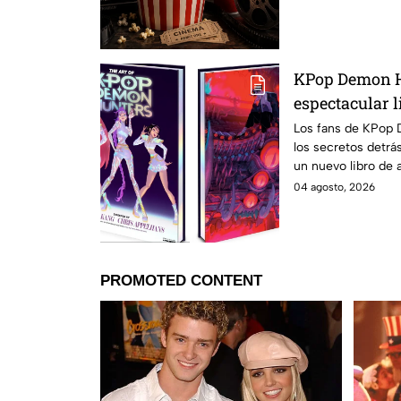
KPop Demon H
espectacular l
500 ilustracio
Los fans de KPop 
los secretos detrás
en México?
un nuevo libro de a
México.
04 agosto, 2026