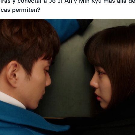
iras y conectar a Jo Ji Ah y Min Kyu más allá de
icas permiten?