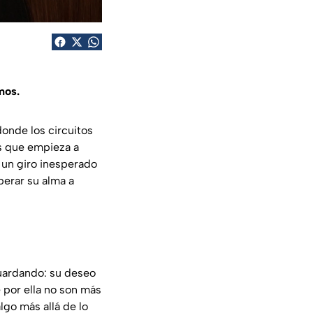
mos.
onde los circuitos
s que empieza a
a un giro inesperado
berar su alma a
uardando: su deseo
 por ella no son más
go más allá de lo