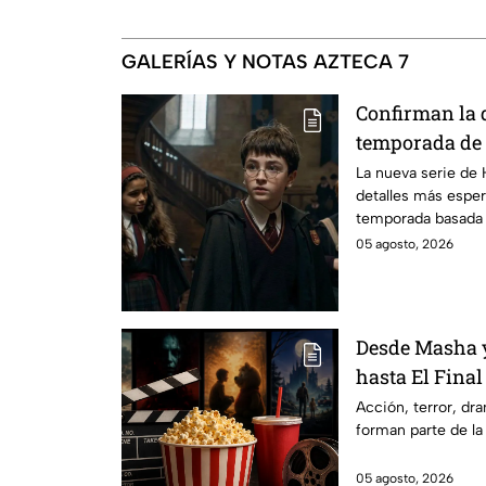
GALERÍAS Y NOTAS AZTECA 7
Confirman la 
temporada de 
emocionará a l
La nueva serie de 
detalles más esper
temporada basada e
05 agosto, 2026
Desde Masha y
hasta El Final
Hathaway. Esta
Acción, terror, d
forman parte de la
los estrenos e
2026 en Méxi
05 agosto, 2026