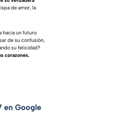
de su verdadera
ispa de amor, la
a hacia un futuro
sar de su confusión,
ando su felicidad?
us corazones.
 7 en Google