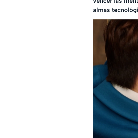
vencer las ment
almas tecnológ