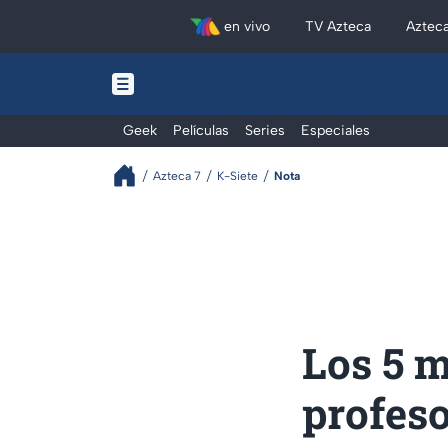
en vivo
TV Azteca
Aztec
Geek
Películas
Series
Especiales
Azteca 7
K-Siete
Nota
Los 5 
profeso