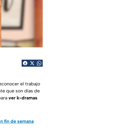
econocer el trabajo
nte que son días de
para
ver k-dramas
un fin de semana