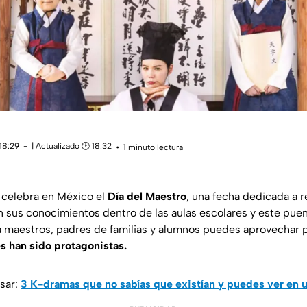
18:29
| Actualizado 🕑 18:32
1 minuto lectura
 celebra en México el
Día del Maestro
, una fecha dedicada a r
 sus conocimientos dentro de las aulas escolares y este pue
a maestros, padres de familias y alumnos puedes aprovechar 
s han sido protagonistas.
sar:
3 K-dramas que no sabías que existían y puedes ver en 