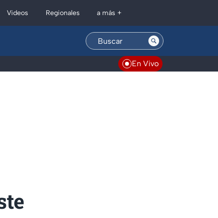
Regionales
Videos
a más +
En Vivo
ste