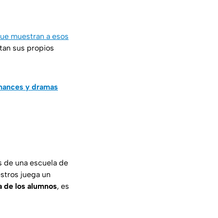
ue muestran a esos
tan sus propios
mances y dramas
es de una escuela de
estros juega un
za de los alumnos
, es