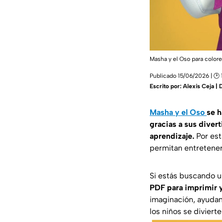
Masha y el Oso para color
Publicado 15/06/2026 | 🕑 
Escrito por:
Alexis Ceja | 
Masha y el Oso
se h
gracias a sus diver
aprendizaje.
Por est
permitan entretener 
Si estás buscando u
PDF para imprimir y
imaginación, ayudan 
los niños se diviert