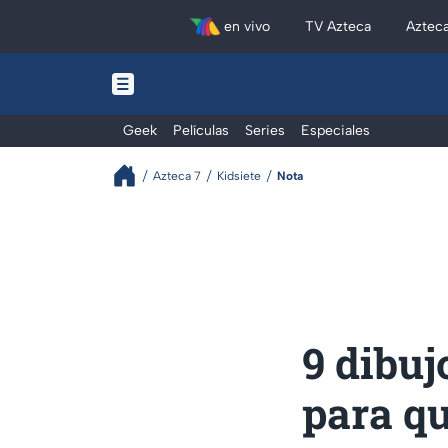
en vivo
TV Azteca
Aztec
Geek
Películas
Series
Especiales
Azteca 7
Kidsiete
Nota
9 dibuj
para qu