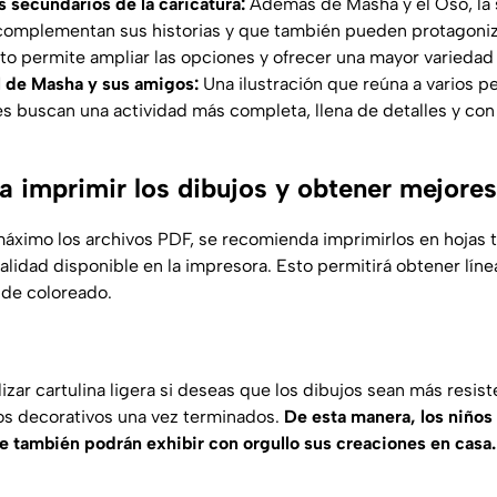
s secundarios de la caricatura:
Además de Masha y el Oso, la 
complementan sus historias y que también pueden protagoniza
sto permite ampliar las opciones y ofrecer una mayor variedad
l de Masha y sus amigos:
Una ilustración que reúna a varios pe
es buscan una actividad más completa, llena de detalles y co
a imprimir los dibujos y obtener mejores
máximo los archivos PDF, se recomienda imprimirlos en hojas 
calidad disponible en la impresora. Esto permitirá obtener lín
o de coloreado.
zar cartulina ligera si deseas que los dibujos sean más resist
s decorativos una vez terminados.
De esta manera, los niños 
e también podrán exhibir con orgullo sus creaciones en casa.