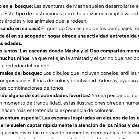
o en el bosque:
Las aventuras de Masha suelen desarrollarse e
s. Este tipo de ilustraciones permite utilizar una amplia varie
os árboles y los animales que la rodean.
nsando en su casa:
El querido Oso es uno de los personajes má
de él en su acogedor hogar ofrece una actividad entretenida y
as edades.
so juntos: Las escenas donde Masha y el Oso comparten mome
 muchos niños
, ya que reflejan la amistad y el cariño que han 
 alrededor del mundo.
imales del bosque::
Los dibujos que incluyen conejos, ardillas
omposiciones llenas de color y creatividad. Además, ayudan 
ntes combinaciones de tonos.
ando alguna de sus actividades favoritas:
Ya sea pescando, cui
n momento de tranquilidad, estas ilustraciones ofrecen nume
 hacen más entretenida la experiencia de colorear.
aventura especial: Las escenas inspiradas en algunos de los
serie suelen captar rápidamente la atención de los niños y de
a quienes disfrutan recreando momentos memorables de la car