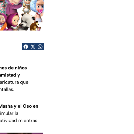
ones de niños
 amistad y
aricatura que
tallas.
Masha y el Oso en
imular la
eatividad mientras