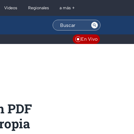
Regionales
Videos
a más +
En Vivo
en PDF
ropia