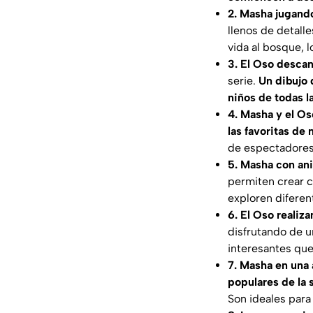
2. Masha jugand
llenos de detalle
vida al bosque, l
3. El Oso desca
serie.
Un dibujo 
niños de todas l
4. Masha y el O
las favoritas de
de espectadores
5. Masha con an
permiten crear c
exploren difere
6. El Oso realiz
disfrutando de u
interesantes que
7. Masha en una 
populares de la 
Son ideales par