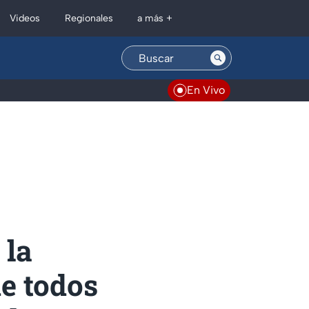
Regionales
Videos
a más +
En Vivo
 la
ue todos