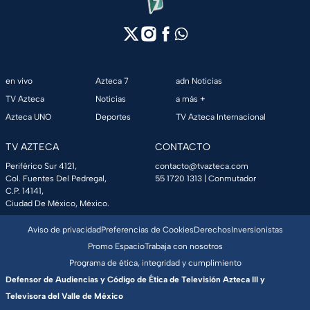
en vivo
Azteca 7
adn Noticias
TV Azteca
Noticias
a más +
Azteca UNO
Deportes
TV Azteca Internacional
TV AZTECA
CONTACTO
Periférico Sur 4121,
contacto@tvazteca.com
Col. Fuentes Del Pedregal,
55 1720 1313
| Conmutador
C.P. 14141,
Ciudad De México, México.
Aviso de privacidad
Preferencias de Cookies
Derechos
Inversionistas
Promo Espacio
Trabaja con nosotros
Programa de ética, integridad y cumplimiento
Defensor de Audiencias y Código de Ética de Televisión Azteca III y
Televisora del Valle de México