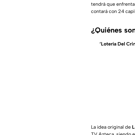
tendrá que enfrentar
contará con 24 capít
¿Quiénes son
‘Lotería Del Cr
La idea original de
L
TV Azteca, siendo el