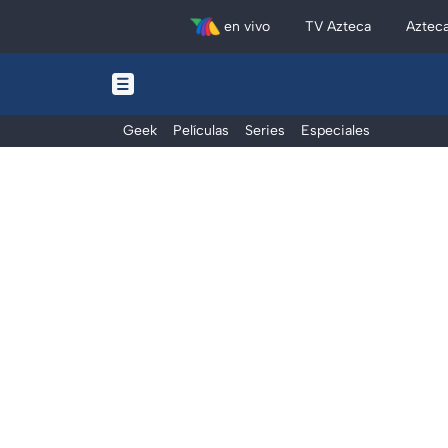
en vivo
TV Azteca
Aztec
Geek
Películas
Series
Especiales