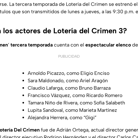
se. La tercera temporada de Lotería del Crimen se estrenó el 
ulos que son transmitidos de lunes a jueves, a las 9:30 p.m. 
 los actores de Lotería del Crimen 3?
imen
’
tercera temporada
cuenta con el
espectacular elenco
de
PUBLICIDAD
Arnoldo Picazzo, como Eligio Enciso
Sara Maldonado, como Ariel Aragón
Claudio Lafarga, como Bruno Barraza
Francisco Vázquez, como Ricardo Romero
Tamara Niño de Rivera, como Sofía Salabeth
Lupita Sandoval, como Marieta Martínez
Alejandra Herrera, como “Gigi”
otería Del Crimen
fue de Adrián Ortega, actual director gene
 director ejecutivo Rodrigo Hernández y el director Carlos Ca